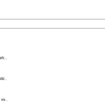
sti.…
lší…
m vo…