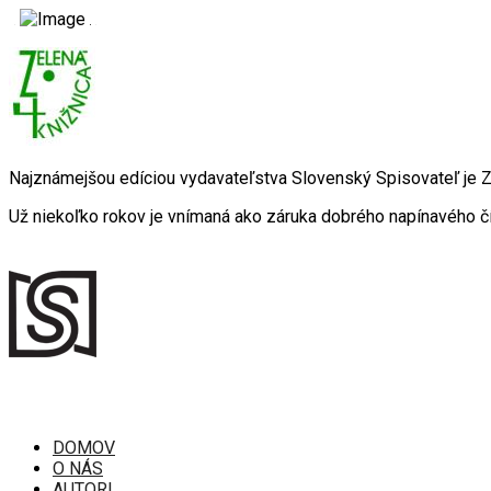
Najznámejšou edíciou vydavateľstva Slovenský Spisovateľ je
Už niekoľko rokov je vnímaná ako záruka dobrého napínavého čí
DOMOV
O NÁS
AUTORI