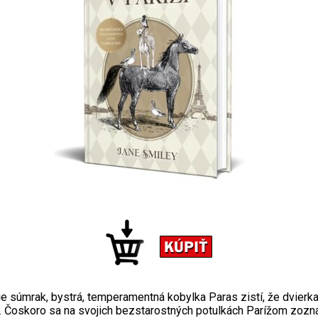
súmrak, bystrá, temperamentná kobylka Paras zistí, že dvierka j
šia. Čoskoro sa na svojich bezstarostných potulkách Parížom zo