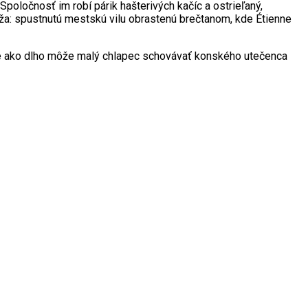
poločnosť im robí párik hašterivých kačíc a ostrieľaný,
íža: spustnutú mestskú vilu obrastenú brečtanom, kde Étienne
 Ale ako dlho môže malý chlapec schovávať konského utečenca