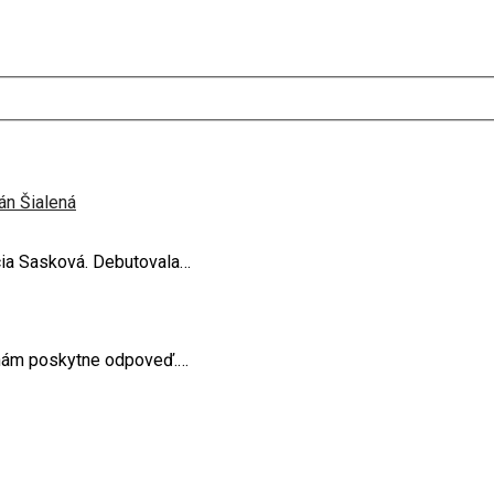
án Šialená
ucia Sasková. Debutovala…
j nám poskytne odpoveď.…