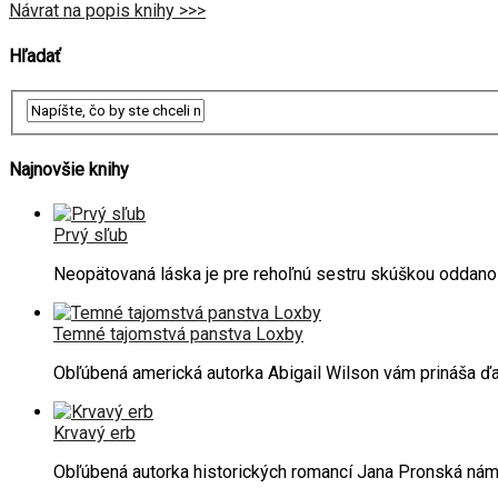
Návrat na popis knihy >>>
Hľadať
Najnovšie knihy
Prvý sľub
Neopätovaná láska je pre rehoľnú sestru skúškou oddano
Temné tajomstvá panstva Loxby
Obľúbená americká autorka Abigail Wilson vám prináša ďa
Krvavý erb
Obľúbená autorka historických romancí Jana Pronská ná