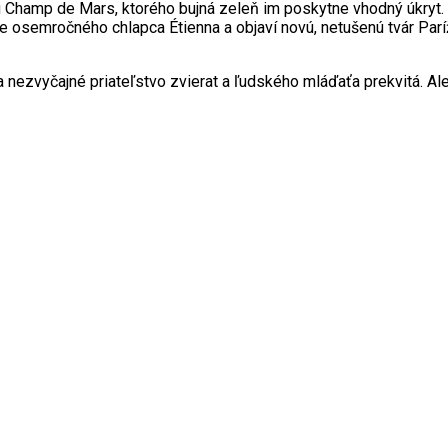
u Champ de Mars, ktorého bujná zeleň im poskytne vhodný úkryt. S
e osemročného chlapca Étienna a objaví novú, netušenú tvár Par
a a nezvyčajné priateľstvo zvierat a ľudského mláďaťa prekvitá.