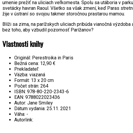
umenie prežiť na uliciach veľkomesta. Spolu sa utáboria v park
svetácky havran Raoul. Všetko sa však zmení, keď Paras stretn
žije v ústraní so svojou takmer storočnou prastarou mamou.
Blíži sa zima, na parížskych uliciach pribúda vianočná výzdob
bez toho, aby vzbudil pozornosť Parížanov?
Vlastnosti knihy
Originál:
Perestroika in Paris
Bežná cena:
12,90 €
Prekladateľ:
Väzba:
viazaná
Formát:
13 x 20 cm
Počet strán:
264
ISBN:
978-80-220-2343-6
EAN:
9788022023436
Autor:
Jane Smiley
Dátum vydania:
25.11. 2021
Váha:
-
Autorlink: