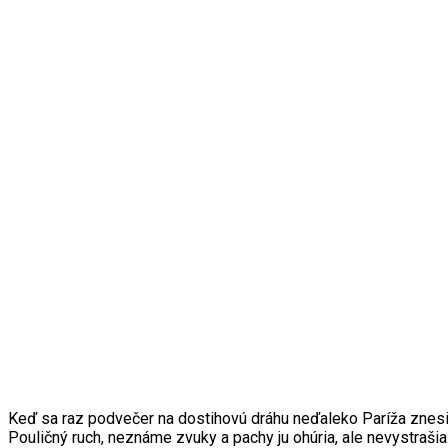
Keď sa raz podvečer na dostihovú dráhu neďaleko Paríža znesie 
Pouličný ruch, neznáme zvuky a pachy ju ohúria, ale nevystra