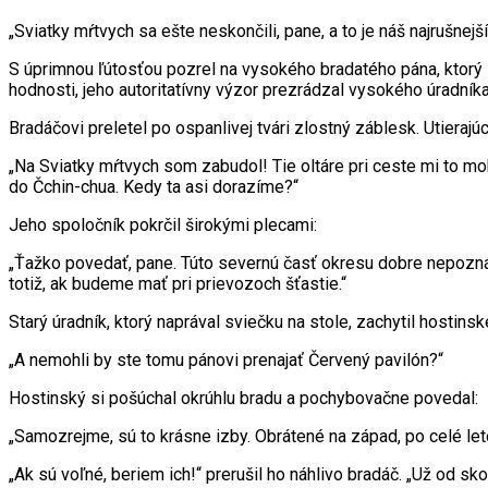
„Sviatky mŕtvych sa ešte neskončili, pane, a to je náš najrušnejš
S úprimnou ľútosťou pozrel na vysokého bradatého pána, ktorý 
hodnosti, jeho autoritatívny výzor prezrádzal vysokého úradní
Bradáčovi preletel po ospanlivej tvári zlostný záblesk. Utierajúc
„Na Sviatky mŕtvych som zabudol! Tie oltáre pri ceste mi to mo
do Čchin-chua. Kedy ta asi dorazíme?“
Jeho spoločník pokrčil širokými plecami:
„Ťažko povedať, pane. Túto severnú časť okresu dobre nepozná
totiž, ak budeme mať pri prievozoch šťastie.“
Starý úradník, ktorý naprával sviečku na stole, zachytil hosti
„A nemohli by ste tomu pánovi prenajať Červený pavilón?“
Hostinský si pošúchal okrúhlu bradu a pochybovačne povedal:
„Samozrejme, sú to krásne izby. Obrátené na západ, po celé leto
„Ak sú voľné, beriem ich!“ prerušil ho náhlivo bradáč. „Už od s