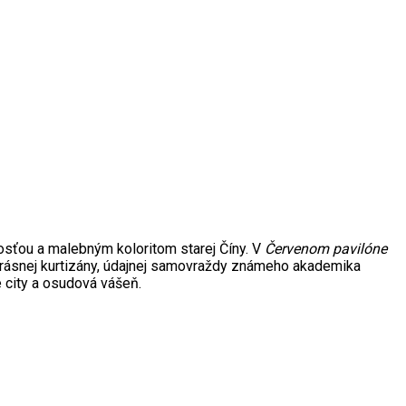
osťou a malebným koloritom starej Číny. V
Červenom pavilóne
i krásnej kurtizány, údajnej samovraždy známeho akademika
é city a osudová vášeň.