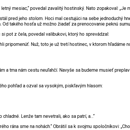
í letný mesiac,“ povedal zavalitý hostinský. Nato zopakoval: „Je mi
stál pred jeho stolom. Hoci mal cestujúci na sebe jednoduchý hn
ka. Od takého hosťa už možno žiadať za prenocovanie peknú sumu
 si pot z čela, povedal valibukovi, ktorý ho sprevádzal:
hli pripomenúť. Nuž, toto je už tretí hostinec, v ktorom hľadám
m a tma nám cestu neuľahčí. Navyše sa budeme musieť preplaviť 
nského pohľad a ozval sa vysokým, piskľavým hlasom:
 chladné. Lenže tam nevetrali, ako sa patrí, a…“
korého rána sme na nohách.“ Obrátil sa k svojmu spoločníkovi: „C