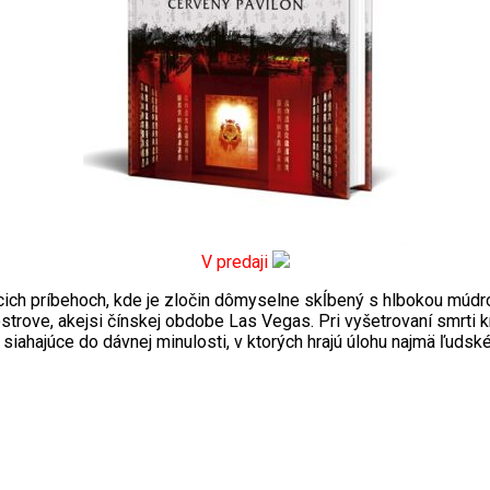
V predaji
úcich príbehoch, kde je zločin dômyselne skĺbený s hlbokou múdr
 ostrove, akejsi čínskej obdobe Las Vegas. Pri vyšetrovaní smrt
 siahajúce do dávnej minulosti, v ktorých hrajú úlohu najmä ľudsk