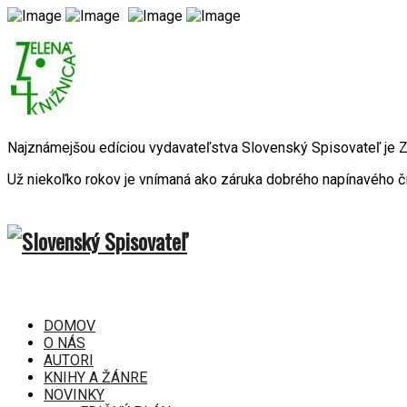
Najznámejšou edíciou vydavateľstva Slovenský Spisovateľ je
Už niekoľko rokov je vnímaná ako záruka dobrého napínavého čí
DOMOV
O NÁS
AUTORI
KNIHY A ŽÁNRE
NOVINKY