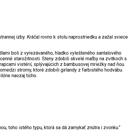
trannej izby. Kráčal rovno k stolu naprostriedku a zažal sviece
radlami boli z vyrezávaného, hladko vylešteného santalového
o cenné starožitnosti. Steny zdobili skvelé maľby na zvitkoch s
trapcami vistérií, splývajúcich z bambusovej mriežky nad ňou.
omedzi stromy, ktoré zdobili girlandy z farbistého hodvábu.
lóne naozaj ticho.
nou, toho istého typu, ktorá sa dá zamykať znútra i zvonku.“