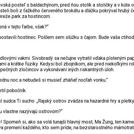
rovská posteľ s baldachýnom, pred ňou stolík a stoličky a v kúte
eli boli z ťažkého červeného brokátu a dlážku pokrýval hrubý č
mreže park za hostincom.
ná v tejto farbe, však?“
 postavili hostinec. Pošlem sem slúžku s čajom. Bude vaša ctiho
edlovými vakmi. Sivobradý sa nečujne vytratil vďaka plsteným pa
ami a krátke fúziky. Kedysi bol zbojníkom, ale pred niekoľkými ro
pečných zločincov a vykonávaní iných riskantných úloh.
jednu noc a nebudeš si musieť zháňať nocľah vonku.“
til pobočník.
 sudca Ti sucho. „Rajský ostrov zvádza na hazardné hry a pletky
tu vlastne nazývajú ostrovom?“
Spomeň si, ako sa volá tunajší hlavný most, Ma Žung, ten kamen
 premení každého, kto sem príde, na bezstarostného márnotratní