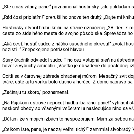
„Ste u nás vítaný, pane,“ poznamenal hostinský, „ale pokladám 
„Rád čosi priplatím!“ prerušil ho znova ten druhý. „Dajte mi knihu
Hostinský otvoril hrubú knihu na strane označenej „28. deň 7. m
ceste zo sídelného mesta do svojho pôsobiska. Sprevádza ho p
„Aká česť, hostiť sudcu z nášho susedného okresu!“ zvolal host
nezistí…“ Znepokojene potriasol hlavou.
Starý úradník odviedol sudcu Tiho cez vstupnú sieň na ústre
hovor a výbuchy smiechu. „Všetko je obsadené do poslednej iz
Ocitli sa v čarovnej záhrade ohradenej múrom. Mesačný svit dop
tváre; ešte aj tu vonku bolo dusno a horúco. Z domu napravo sa 
„Začínajú tu skoro,“ poznamenal.
„Na Rajskom ostrove nepočuť hudbu iba ráno, pane!“ vyhlásil s
neskoré obedy so včasnými večerami a nasledujúce ráno sa všad
„Dúfam, že v mojich izbách to nespozorujem. Mám za sebou namá
„Celkom iste, pane, je naozaj veľmi tichý!“ zamrmlal sivobradý. 