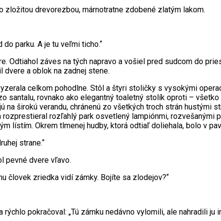
 so zložitou drevorezbou, márnotratne zdobené zlatým lakom.
do parku. A je tu veľmi ticho.“
re. Odtiahol záves na tých napravo a vošiel pred sudcom do pries
il dvere a oblok na zadnej stene.
 vyzerala celkom pohodlne. Stôl a štyri stoličky s vysokými ope
 zo santalu, rovnako ako elegantný toaletný stolík oproti – všetk
jú na širokú verandu, chránenú zo všetkých troch strán hustými s
a rozprestieral rozľahlý park osvetlený lampiónmi, rozvešanými p
lístím. Okrem tlmenej hudby, ktorá odtiaľ doliehala, bolo v pavi
ruhej strane.“
l pevné dvere vľavo.
mu človek zriedka vidí zámky. Bojíte sa zlodejov?“
a rýchlo pokračoval: „Tú zámku nedávno vylomili, ale nahradili ju i