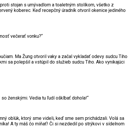
 oproti stojan s umývadlom a toaletným stolíkom, všetko z
ervený koberec. Keď recepčný úradník otvoril okenice jediného
dnosť večerať vonku?“
pučiam. Ma Žung otvoril vaky a začal vykladať odevy sudcu Tiho
kmi sa polepšil a vstúpil do služieb sudcu Tiho. Ako vynikajúci
 so ženskými. Vedia tu ľudí ošklbať dohola!“
ný oblúk, ktorý sme videli, keď sme sem prichádzali. Volá sa
ka! A ty máš čo míňať! Či si nezdedil po strýkovi v sídelnom