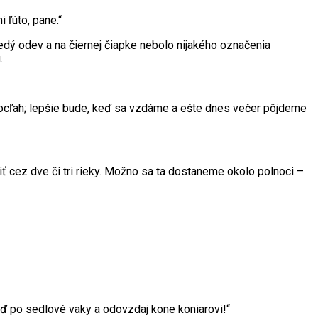
 ľúto, pane.“
edý odev a na čiernej čiapke nebolo nijakého označenia
.
e nocľah; lepšie bude, keď sa vzdáme a ešte dnes večer pôjdeme
cez dve či tri rieky. Možno sa ta dostaneme okolo polnoci –
hoď po sedlové vaky a odovzdaj kone koniarovi!“