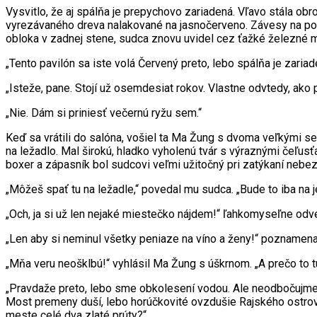
Vysvitlo, že aj spálňa je prepychovo zariadená. Vľavo stála ob
vyrezávaného dreva nalakované na jasnočerveno. Závesy na post
obloka v zadnej stene, sudca znovu uvidel cez ťažké železné 
„Tento pavilón sa iste volá Červený preto, lebo spálňa je zariade
„Isteže, pane. Stojí už osemdesiat rokov. Vlastne odvtedy, ako
„Nie. Dám si priniesť večernú ryžu sem.“
Keď sa vrátili do salóna, vošiel ta Ma Žung s dvoma veľkými s
na ležadlo. Mal širokú, hladko vyholenú tvár s výraznými čeľusť
boxer a zápasník bol sudcovi veľmi užitočný pri zatýkaní nebez
„Môžeš spať tu na ležadle,“ povedal mu sudca. „Bude to iba na 
„Och, ja si už len nejaké miestečko nájdem!“ ľahkomyseľne odve
„Len aby si neminul všetky peniaze na víno a ženy!“ poznamenal
„Mňa veru neošklbú!“ vyhlásil Ma Žung s úškrnom. „A prečo to 
„Pravdaže preto, lebo sme obkolesení vodou. Ale neodbočujme! 
Most premeny duší, lebo horúčkovité ovzdušie Rajského ostrova
meste celé dva zlaté prúty?“