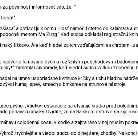
si za povinnosť informovať vás, že…“
 hostí!“
esiaca“ a potisol ju k nemu. Hosť namočil štetec do kalamára a s
obočník menom Ma Žung.“ Keď sudca odkladal registračnú knihu,
inský líškavo. Ale keď hľadel za ich vzďaľujúcimi sa chrbtami, 
dné nádvorie lemované dvoma rozľahlými poschodovými budovami
bičky!“ zamrmlal sivobradý, keď viedol sudcu veľkou zdobenou b
adal na umne usporiadané kvitnúce kríčky a tichú hladinu nádrže
ozýval hurhaj: spev, smiech a brnkanie na strunové nástroje.
tarec pyšne. „Všetky reštaurácie sa otvárajú krátko pred poludn
e podávajú raňajky. Uvidíte, že na Rajskom ostrove sa žije rušne
havú celodennú cestu v sedle a zajtra ráno v nej musím pokračo
Vykročil rýchlejšie a viedol sudcu do dlhej šerej chodby. Na konci