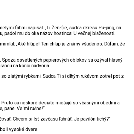
melými ťahmi napísal: „Ti Žen-ťie, sudca okresu Pu-jang, na
 padol mu do oka názov hostinca: U večnej blaženosti.
zamrmlal: „Aké hlúpe! Ten chlap je známy všadenos. Dúfam, že
. Spoza osvetlených papierových oblokov sa ozýval hlasný
ránou na konci nádvoria.
 so zlatými rybkami. Sudca Ti si dlhým rukávom zotrel pot z
ím. Preto sa neskoré desiate miešajú so včasnými obedmi a
, pane. Veľmi rušne!“
vať. Chcem si ísť zavčasu ľahnúť. Je pavilón tichý?“
 boli vysoké dvere.