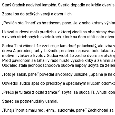
Starý úradník nadvihol lampión. Svetlo dopadlo na krídla dverí
Zaprel sa do ťažkých verají a otvoril ich:
„Pavilón stojí hneď za hostincom, pane. Je z neho krásny výhľad 
Ukázal sudcovi malú predizbu, z ktorej viedli na obe strany dve
v dvoch strieborných svietnikoch, ktoré na ňom stáli, nato otvor
Sudca Ti si všimol, že vzduch je tam dosť potuchnutý, ale izba
dreva A prírodnej farby. Ležadlo pri stene napravo bolo takisto
motívmi vtákov a kvetov. Sudca videl, že zadné dvere sa otvára
Pred pavilónom sa ťahali v rade husté vysoké kríky a za nimi s
Obďaleč stála jednoposchodová budova napoly ukrytá za zeleným 
„Toto je salón, pane,“ povedal sivobradý úslužne. „Spálňa je na d
Odviedol sudcu späť do predizby a špeciálnym kľúčom odomko
„Prečo je tu taká zložitá zámka?“ spýtal sa sudca Ti. „Vnútri do
Starec sa potmehúdsky usmial.
„Tunajší hostia majú radi, ehm… súkromie, pane.“ Zachichotal sa 