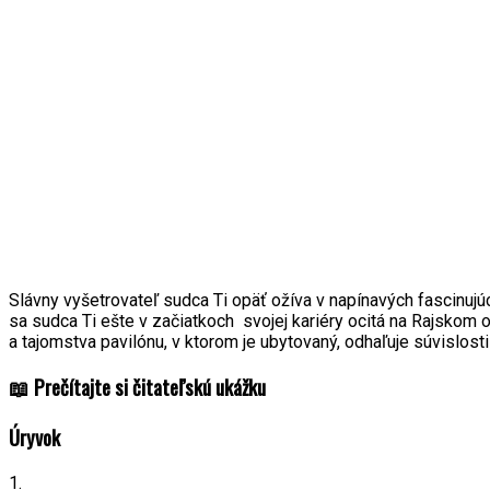
Slávny vyšetrovateľ sudca Ti opäť ožíva v napínavých fascinuj
sa sudca Ti ešte v začiatkoch svojej kariéry ocitá na Rajskom
a tajomstva pavilónu, v ktorom je ubytovaný, odhaľuje súvislosti
📖 Prečítajte si čitateľskú ukážku
Úryvok
1.