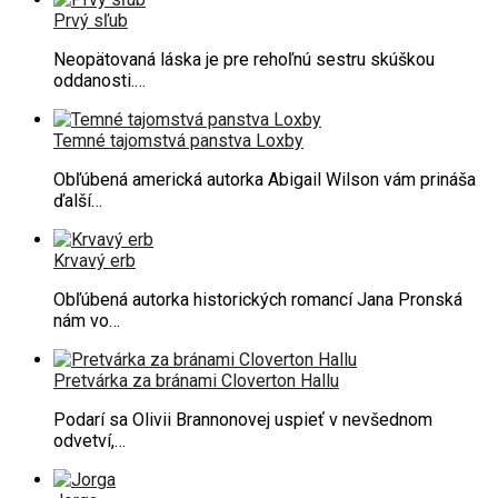
Prvý sľub
Neopätovaná láska je pre rehoľnú sestru skúškou
oddanosti.…
Temné tajomstvá panstva Loxby
Obľúbená americká autorka Abigail Wilson vám prináša
ďalší…
Krvavý erb
Obľúbená autorka historických romancí Jana Pronská
nám vo…
Pretvárka za bránami Cloverton Hallu
Podarí sa Olivii Brannonovej uspieť v nevšednom
odvetví,…