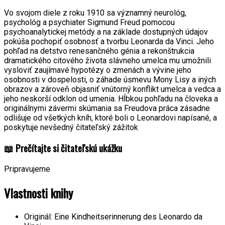
Vo svojom diele z roku 1910 sa významný neurológ,
psychológ a psychiater Sigmund Freud pomocou
psychoanalytickej metódy a na základe dostupných údajov
pokúša pochopiť osobnosť a tvorbu Leonarda da Vinci. Jeho
pohľad na detstvo renesančného génia a rekonštrukcia
dramatického citového života slávneho umelca mu umožnili
vysloviť zaujímavé hypotézy o zmenách a vývine jeho
osobnosti v dospelosti, o záhade úsmevu Mony Lisy a iných
obrazov a zároveň objasniť vnútorný konflikt umelca a vedca a
jeho neskorší odklon od umenia. Hĺbkou pohľadu na človeka a
originálnymi závermi skúmania sa Freudova práca zásadne
odlišuje od všetkých kníh, ktoré boli o Leonardovi napísané, a
poskytuje nevšedný čitateľský zážitok
📖 Prečítajte si čitateľskú ukážku
Pripravujeme
Vlastnosti knihy
Originál:
Eine Kindheitserinnerung des Leonardo da