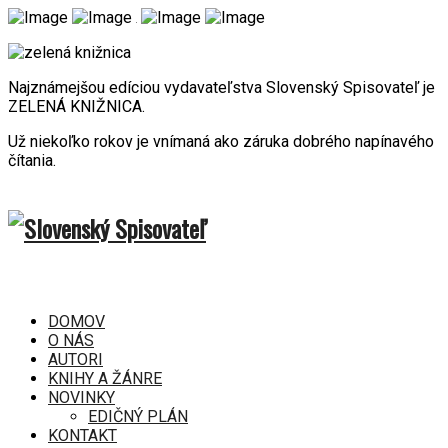
Najznámejšou edíciou vydavateľstva Slovenský Spisovateľ je
ZELENÁ KNIŽNICA.
Už niekoľko rokov je vnímaná ako záruka dobrého napínavého
čítania.
DOMOV
O NÁS
AUTORI
KNIHY A ŽÁNRE
NOVINKY
EDIČNÝ PLÁN
KONTAKT