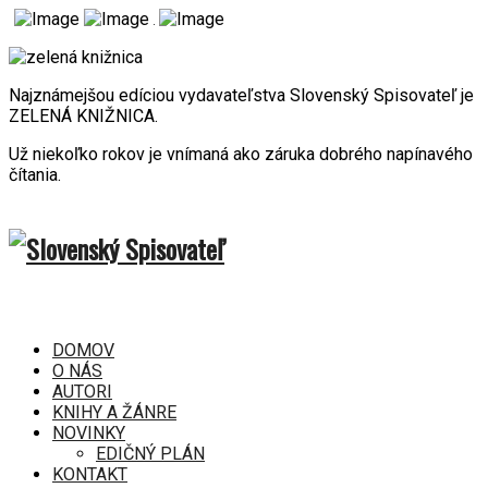
Najznámejšou edíciou vydavateľstva Slovenský Spisovateľ je
ZELENÁ KNIŽNICA.
Už niekoľko rokov je vnímaná ako záruka dobrého napínavého
čítania.
DOMOV
O NÁS
AUTORI
KNIHY A ŽÁNRE
NOVINKY
EDIČNÝ PLÁN
KONTAKT