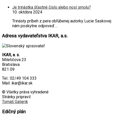
Je trinástka šťastné číslo alebo nosí smolu?
10. októbra 2024
Trinásty príbeh z pera obľúbenej autorky Lucie Saskovej
nám poskytne odpoveď.…
Adresa vydavateľstva IKAR, a.s.
IKAR, a. s.
Miletičova 23
Bratislava
821 09
Tel.: 02/49 104 333
Mail: ikar@ikar.sk
© Všetky práva vyhradené
Stránky pripravil
Tomáš Galierik
Edičný plán