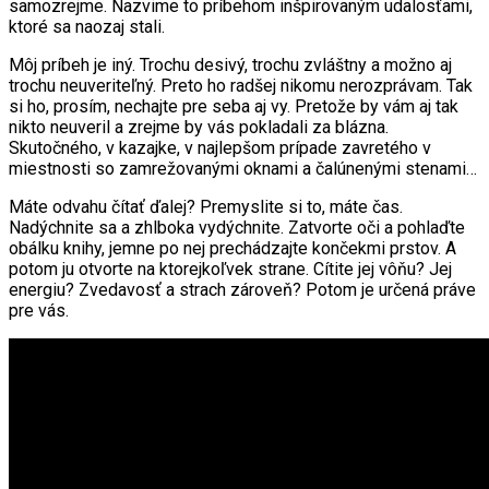
samozrejme. Nazvime to príbehom inšpirovaným udalosťami,
ktoré sa naozaj stali.
Môj príbeh je iný. Trochu desivý, trochu zvláštny a možno aj
trochu neuveriteľný. Preto ho radšej nikomu nerozprávam. Tak
si ho, prosím, nechajte pre seba aj vy. Pretože by vám aj tak
nikto neuveril a zrejme by vás pokladali za blázna.
Skutočného, v kazajke, v najlepšom prípade zavretého v
miestnosti so zamrežovanými oknami a čalúnenými stenami…
Máte odvahu čítať ďalej? Premyslite si to, máte čas.
Nadýchnite sa a zhlboka vydýchnite. Zatvorte oči a pohlaďte
obálku knihy, jemne po nej prechádzajte končekmi prstov. A
potom ju otvorte na ktorejkoľvek strane. Cítite jej vôňu? Jej
energiu? Zvedavosť a strach zároveň? Potom je určená práve
pre vás.