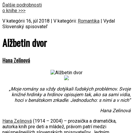
Ďalšie podrobnosti
o knihe >>>
V kategórii 16, júl 2018 | V kategórii:
Romantika
| Vydal
Slovenský spisovateľ
Alžbetin dvor
Hana Zelinová
„Moje romány sa vždy dotýkali ľudských problémov. Svoje
knižné hrdinky a hrdinov opisujem tak, ako sa sami vidia,
hoci v benátskom zrkadle. Jednoducho: s nimi a v nich“
Hana Zelinová
Hana Zelinová
(1914 – 2004) – prozaička a dramatička,
autorka kníh pre deti a mládež, právom patrí medzi
najúspešnejších slovenských spisovateľov. Jedným