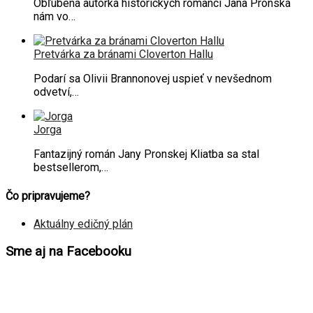
Obľúbená autorka historických romancí Jana Pronská
nám vo…
Pretvárka za bránami Cloverton Hallu
Podarí sa Olivii Brannonovej uspieť v nevšednom
odvetví,…
Jorga
Fantazijný román Jany Pronskej Kliatba sa stal
bestsellerom,…
Čo pripravujeme?
Aktuálny edičný plán
Sme aj na Facebooku