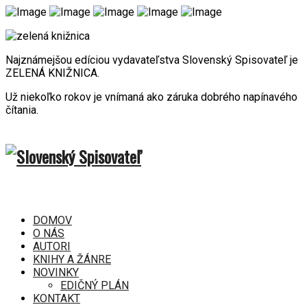
Najznámejšou edíciou vydavateľstva Slovenský Spisovateľ je
ZELENÁ KNIŽNICA.
Už niekoľko rokov je vnímaná ako záruka dobrého napínavého
čítania.
DOMOV
O NÁS
AUTORI
KNIHY A ŽÁNRE
NOVINKY
EDIČNÝ PLÁN
KONTAKT