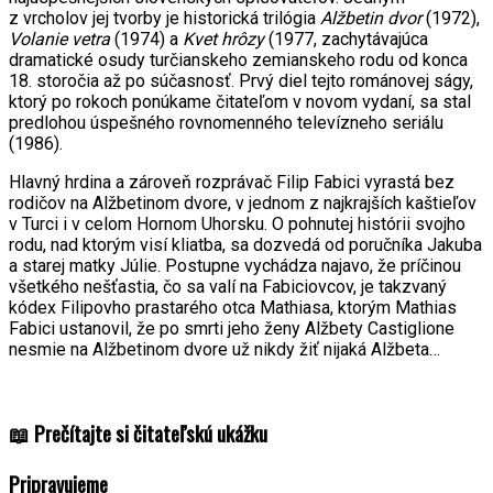
z vrcholov jej tvorby je historická trilógia
Alžbetin dvor
(1972),
Volanie vetra
(1974) a
Kvet hrôzy
(1977, zachytávajúca
dramatické osudy turčianskeho zemianskeho rodu od konca
18. storočia až po súčasnosť. Prvý diel tejto románovej ságy,
ktorý po rokoch ponúkame čitateľom v novom vydaní, sa stal
predlohou úspešného rovnomenného televízneho seriálu
(1986).
Hlavný hrdina a zároveň rozprávač Filip Fabici vyrastá bez
rodičov na Alžbetinom dvore, v jednom z najkrajších kaštieľov
v Turci i v celom Hornom Uhorsku. O pohnutej histórii svojho
rodu, nad ktorým visí kliatba, sa dozvedá od poručníka Jakuba
a starej matky Júlie. Postupne vychádza najavo, že príčinou
všetkého nešťastia, čo sa valí na Fabiciovcov, je takzvaný
kódex Filipovho prastarého otca Mathiasa, ktorým Mathias
Fabici ustanovil, že po smrti jeho ženy Alžbety Castiglione
nesmie na Alžbetinom dvore už nikdy žiť nijaká Alžbeta…
📖 Prečítajte si čitateľskú ukážku
Pripravujeme