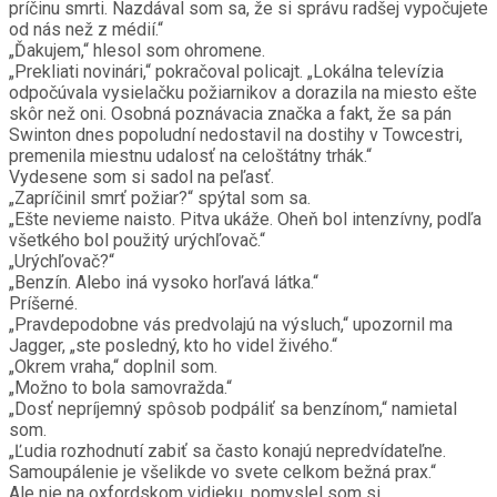
príčinu smrti. Nazdával som sa, že si správu radšej vypočujete
od nás než z médií.“
„Ďakujem,“ hlesol som ohromene.
„Prekliati novinári,“ pokračoval policajt. „Lokálna televízia
odpočúvala vysielačku požiarnikov a dorazila na miesto ešte
skôr než oni. Osobná poznávacia značka a fakt, že sa pán
Swinton dnes popoludní nedostavil na dostihy v Towcestri,
premenila miestnu udalosť na celoštátny trhák.“
Vydesene som si sadol na peľasť.
„Zapríčinil smrť požiar?“ spýtal som sa.
„Ešte nevieme naisto. Pitva ukáže. Oheň bol intenzívny, podľa
všetkého bol použitý urýchľovač.“
„Urýchľovač?“
„Benzín. Alebo iná vysoko horľavá látka.“
Príšerné.
„Pravdepodobne vás predvolajú na výsluch,“ upozornil ma
Jagger, „ste posledný, kto ho videl živého.“
„Okrem vraha,“ doplnil som.
„Možno to bola samovražda.“
„Dosť nepríjemný spôsob podpáliť sa benzínom,“ namietal
som.
„Ľudia rozhodnutí zabiť sa často konajú nepredvídateľne.
Samoupálenie je všelikde vo svete celkom bežná prax.“
Ale nie na oxfordskom vidieku, pomyslel som si.