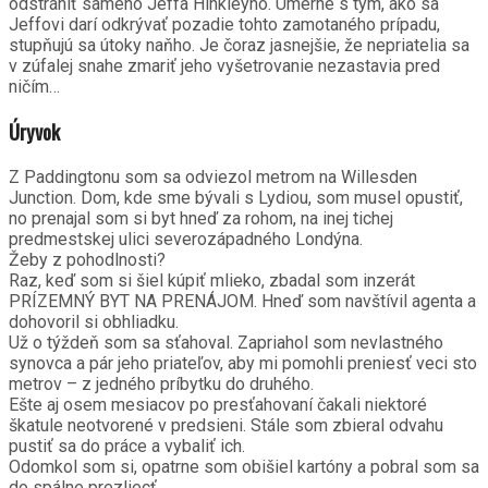
odstrániť samého Jeffa Hinkleyho. Úmerne s tým, ako sa
Jeffovi darí odkrývať pozadie tohto zamotaného prípadu,
stupňujú sa útoky naňho. Je čoraz jasnejšie, že nepriatelia sa
v zúfalej snahe zmariť jeho vyšetrovanie nezastavia pred
ničím…
Úryvok
Z Paddingtonu som sa odviezol metrom na Willesden
Junction. Dom, kde sme bývali s Lydiou, som musel opustiť,
no prenajal som si byt hneď za rohom, na inej tichej
predmestskej ulici severozápadného Londýna.
Žeby z pohodlnosti?
Raz, keď som si šiel kúpiť mlieko, zbadal som inzerát
PRÍZEMNÝ BYT NA PRENÁJOM. Hneď som navštívil agenta a
dohovoril si obhliadku.
Už o týždeň som sa sťahoval. Zapriahol som nevlastného
synovca a pár jeho priateľov, aby mi pomohli preniesť veci sto
metrov – z jedného príbytku do druhého.
Ešte aj osem mesiacov po presťahovaní čakali niektoré
škatule neotvorené v predsieni. Stále som zbieral odvahu
pustiť sa do práce a vybaliť ich.
Odomkol som si, opatrne som obišiel kartóny a pobral som sa
do spálne prezliecť.