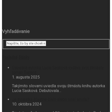
Vyhľadávanie
Posledné články
Úspešná autorka Lucia Sasková vydáva svoj štrnásty
román Šialená
1. augusta 2025
Takýmito slovami uviedla svoju štrnástu knihu autorka
Lucia Sasková. Debutovala…
Je trinástka šťastné číslo alebo nosí smolu?
10. októbra 2024