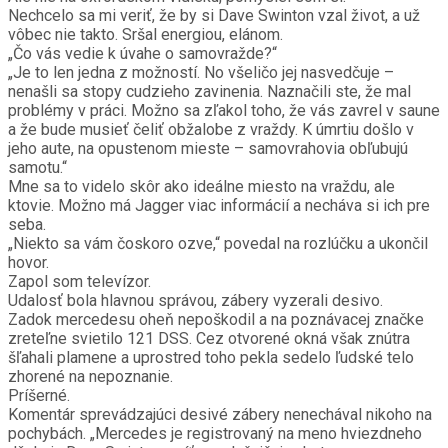
Nechcelo sa mi veriť, že by si Dave Swinton vzal život, a už
vôbec nie takto. Sršal energiou, elánom.
„Čo vás vedie k úvahe o samovražde?“
„Je to len jedna z možností. No všeličo jej nasvedčuje –
nenašli sa stopy cudzieho zavinenia. Naznačili ste, že mal
problémy v práci. Možno sa zľakol toho, že vás zavrel v saune
a že bude musieť čeliť obžalobe z vraždy. K úmrtiu došlo v
jeho aute, na opustenom mieste – samovrahovia obľubujú
samotu.“
Mne sa to videlo skôr ako ideálne miesto na vraždu, ale
ktovie. Možno má Jagger viac informácií a necháva si ich pre
seba.
„Niekto sa vám čoskoro ozve,“ povedal na rozlúčku a ukončil
hovor.
Zapol som televízor.
Udalosť bola hlavnou správou, zábery vyzerali desivo.
Zadok mercedesu oheň nepoškodil a na poznávacej značke
zreteľne svietilo 121 DSS. Cez otvorené okná však znútra
šľahali plamene a uprostred toho pekla sedelo ľudské telo
zhorené na nepoznanie.
Príšerné.
Komentár sprevádzajúci desivé zábery nenechával nikoho na
pochybách. „Mercedes je registrovaný na meno hviezdneho