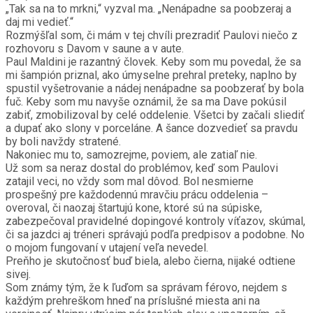
„Tak sa na to mrkni,“ vyzval ma. „Nenápadne sa poobzeraj a
daj mi vedieť.“
Rozmýšľal som, či mám v tej chvíli prezradiť Paulovi niečo z
rozhovoru s Davom v saune a v aute.
Paul Maldini je razantný človek. Keby som mu povedal, že sa
mi šampión priznal, ako úmyselne prehral preteky, naplno by
spustil vyšetrovanie a nádej nenápadne sa poobzerať by bola
fuč. Keby som mu navyše oznámil, že sa ma Dave pokúsil
zabiť, zmobilizoval by celé oddelenie. Všetci by začali sliediť
a dupať ako slony v porceláne. A šance dozvedieť sa pravdu
by boli navždy stratené.
Nakoniec mu to, samozrejme, poviem, ale zatiaľ nie.
Už som sa neraz dostal do problémov, keď som Paulovi
zatajil veci, no vždy som mal dôvod. Bol nesmierne
prospešný pre každodennú mravčiu prácu oddelenia –
overoval, či naozaj štartujú kone, ktoré sú na súpiske,
zabezpečoval pravidelné dopingové kontroly víťazov, skúmal,
či sa jazdci aj tréneri správajú podľa predpisov a podobne. No
o mojom fungovaní v utajení veľa nevedel.
Preňho je skutočnosť buď biela, alebo čierna, nijaké odtiene
sivej.
Som známy tým, že k ľuďom sa správam férovo, nejdem s
každým prehreškom hneď na príslušné miesta ani na