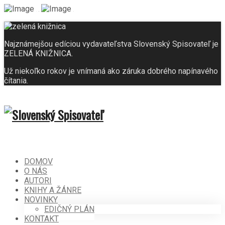
Najznámejšou edíciou vydavateľstva Slovenský Spisovateľ je
ZELENÁ KNIŽNICA.
Už niekoľko rokov je vnímaná ako záruka dobrého napínavého
čítania.
DOMOV
O NÁS
AUTORI
KNIHY A ŽÁNRE
NOVINKY
EDIČNÝ PLÁN
KONTAKT