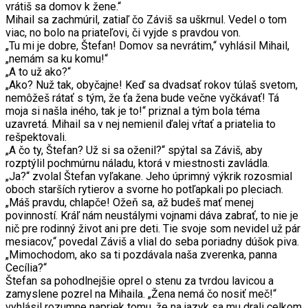
vrátiš sa domov k žene.“
Mihail sa zachmúril, zatiaľ čo Záviš sa uškrnul. Vedel o tom
viac, no bolo na priateľovi, či vyjde s pravdou von.
„Tu mi je dobre, Štefan! Domov sa nevrátim,“ vyhlásil Mihail,
„nemám sa ku komu!“
„A to už ako?“
„Ako? Nuž tak, obyčajne! Keď sa dvadsať rokov túlaš svetom,
nemôžeš rátať s tým, že ťa žena bude večne vyčkávať! Tá
moja si našla iného, tak je to!“ priznal a tým bola téma
uzavretá. Mihail sa v nej nemienil ďalej vŕtať a priatelia to
rešpektovali.
„A čo ty, Štefan? Už si sa oženil?“ spýtal sa Záviš, aby
rozptýlil pochmúrnu náladu, ktorá v miestnosti zavládla.
„Ja?“ zvolal Štefan vyľakane. Jeho úprimný výkrik rozosmial
oboch starších rytierov a svorne ho potľapkali po pleciach.
„Máš pravdu, chlapče! Ožeň sa, až budeš mať menej
povinností. Kráľ nám neustálymi vojnami dáva zabrať, to nie je
nič pre rodinný život ani pre deti. Tie svoje som nevidel už pár
mesiacov,“ povedal Záviš a vlial do seba poriadny dúšok piva.
„Mimochodom, ako sa ti pozdávala naša zverenka, panna
Cecília?“
Štefan sa pohodlnejšie oprel o stenu za tvrdou lavicou a
zamyslene pozrel na Mihaila. „Žena nemá čo nosiť meč!“
vyhlásil rozumne napriek tomu, že na jazyk sa mu drali celkom