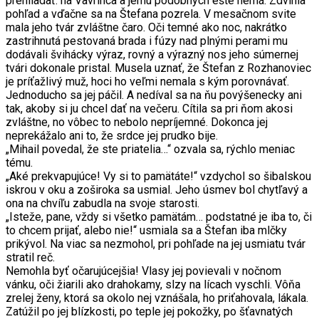
prehliadať: na Vavrinca a jemu podobných ešte nemá. Zdvihla
pohľad a vďačne sa na Štefana pozrela. V mesačnom svite
mala jeho tvár zvláštne čaro. Oči temné ako noc, nakrátko
zastrihnutá pestovaná brada i fúzy nad plnými perami mu
dodávali švihácky výraz, rovný a výrazný nos jeho súmernej
tvári dokonale pristal. Musela uznať, že Štefan z Rozhanoviec
je príťažlivý muž, hoci ho veľmi nemala s kým porovnávať.
Jednoducho sa jej páčil. A nedíval sa na ňu povýšenecky ani
tak, akoby si ju chcel dať na večeru. Cítila sa pri ňom akosi
zvláštne, no vôbec to nebolo nepríjemné. Dokonca jej
neprekážalo ani to, že srdce jej prudko bije.
„Mihail povedal, že ste priatelia…“ ozvala sa, rýchlo meniac
tému.
„Aké prekvapujúce! Vy si to pamätáte!“ vzdychol so šibalskou
iskrou v oku a zoširoka sa usmial. Jeho úsmev bol chytľavý a
ona na chvíľu zabudla na svoje starosti.
„Isteže, pane, vždy si všetko pamätám… podstatné je iba to, či
to chcem prijať, alebo nie!“ usmiala sa a Štefan iba mlčky
prikývol. Na viac sa nezmohol, pri pohľade na jej usmiatu tvár
stratil reč.
Nemohla byť očarujúcejšia! Vlasy jej povievali v nočnom
vánku, oči žiarili ako drahokamy, slzy na lícach vyschli. Vôňa
zrelej ženy, ktorá sa okolo nej vznášala, ho priťahovala, lákala.
Zatúžil po jej blízkosti, po teple jej pokožky, po šťavnatých