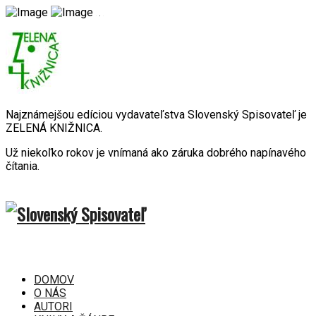
Najznámejšou edíciou vydavateľstva Slovenský Spisovateľ je
ZELENÁ KNIŽNICA.
Už niekoľko rokov je vnímaná ako záruka dobrého napínavého
čítania.
DOMOV
O NÁS
AUTORI