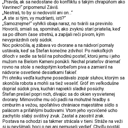
„Pravda, ak sa nedostane do konfliktu s takým chrapúňom ako
Vavrinec!“ pripomenul Záviš.
„Nestraš, to by si nedovolil ani on…“
„A ste si tým, vy mudrlanti, istí?“
„Samozrejme!“ vyhŕkli obaja naraz, no tvárili sa previnilo.
Hovorili, smiali sa, spomínali, ako zvyknú starí priatelia, keď
sa po dlhom čase stretnú, a zapíjali reči pivom, kým
nevyprázdnili celý súdok.
Noc pokročila, aj zábava vo dvorane a na nádvorí pomaly
ustávala, keď sa Štefan konečne zdvihol. Po niekoľkých
dňoch v sedle sa tešil na pohodlnú posteľ, ktorú jemu i jeho
mužom na Bielom Kameni ponúkli. Nechal priateľov driemať
rovno na stole s nedopitým korbeľom piva a zamieril na
nádvorie osvetlené desiatkami fakieľ.
Pri ohníku vedľa kuchyne posedávalo zopár sluhov, ktorým sa
skončila robota a mohli sa tiež veseliť. Gróf im veľkodušne
doprial súdok piva, kuchári napiekli sladké posúchy.
Štefan prešiel popri nich, dívajúc sa do okien vysvietenej
dvorany. Mimovoľne mu oči padli na mohutné hradby s
cimburím a vežou, spoľahlivo chrániace majestátne sídlo s
palácom a priľahlými budovami. Vtom jeho vycvičené ucho
zachytilo slabý svištivý zvuk. Zastal a zaostril zrak.
Postava na ochodzi sa takmer strácala v tieni. Stráže na veži
si ju nevšímali, hoci o nej ani nemuseli vedieť. Chvíľu postál,