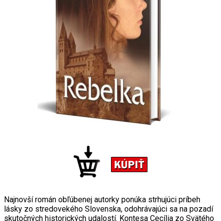
Najnovší román obľúbenej autorky ponúka strhujúci príbeh
lásky zo stredovekého Slovenska, odohrávajúci sa na pozadí
skutočných historických udalostí. Kontesa Cecília zo Svätého