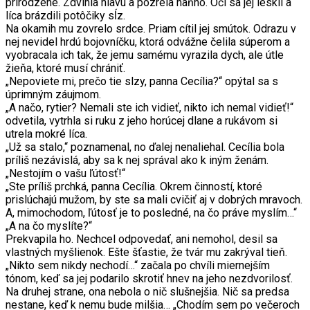
prirodzené. Zdvihla hlavu a pozrela naňho. Oči sa jej leskli a
líca brázdili potôčiky sĺz.
Na okamih mu zovrelo srdce. Priam cítil jej smútok. Odrazu v
nej nevidel hrdú bojovníčku, ktorá odvážne čelila súperom a
vyobracala ich tak, že jemu samému vyrazila dych, ale útle
žieňa, ktoré musí chrániť.
„Nepoviete mi, prečo tie slzy, panna Cecília?“ opýtal sa s
úprimným záujmom.
„A načo, rytier? Nemali ste ich vidieť, nikto ich nemal vidieť!“
odvetila, vytrhla si ruku z jeho horúcej dlane a rukávom si
utrela mokré líca.
„Už sa stalo,“ poznamenal, no ďalej nenaliehal. Cecília bola
príliš nezávislá, aby sa k nej správal ako k iným ženám.
„Nestojím o vašu ľútosť!“
„Ste príliš prchká, panna Cecília. Okrem činností, ktoré
prislúchajú mužom, by ste sa mali cvičiť aj v dobrých mravoch.
A, mimochodom, ľútosť je to posledné, na čo práve myslím…“
„A na čo myslíte?“
Prekvapila ho. Nechcel odpovedať, ani nemohol, desil sa
vlastných myšlienok. Ešte šťastie, že tvár mu zakrýval tieň.
„Nikto sem nikdy nechodí…“ začala po chvíli miernejším
tónom, keď sa jej podarilo skrotiť hnev na jeho nezdvorilosť.
Na druhej strane, ona nebola o nič slušnejšia. Nič sa predsa
nestane, keď k nemu bude milšia… „Chodím sem po večeroch