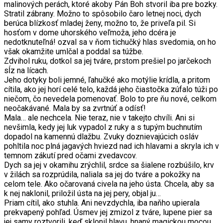
malinových perách, ktoré akoby Pán Boh stvoril iba pre bozky.
Stratil zábrany. Možno to spôsobilo čaro letnej noci, dych
berúca blízkosť mladej ženy, možno to, že priveľa pil. Si
hosťom v dome uhorského veľmoža, jeho dcéra je
nedotknuteľná! ozval sa v ňom tichučký hlas svedomia, on ho
však okamžite umlčal a poddal sa túžbe.
Zdvihol ruku, dotkol sa jej tváre, prstom prešiel po jarčekoch
sĺz na lícach.
Jeho dotyky boli jemné, ľahučké ako motýlie krídla, a pritom
cítila, ako jej horí celé telo, každá jeho čiastočka zúfalo túži po
niečom, čo nevedela pomenovať. Bolo to pre ňu nové, celkom
neočakávané. Mala by sa zvrtnúť a odísť!
Mala… ale nechcela. Nie teraz, nie v takejto chvíli. Ani si
nevšimla, kedy jej luk vypadol z ruky a s tupým buchnutím
dopadol na kamennú dlažbu. Zvuky doznievajúcich osláv
pohltila noc plná jagavých hviezd nad ich hlavami a skryla ich v
temnom zákutí pred očami zvedavcov.
Dych sa jej v okamihu zrýchlil, srdce sa šialene rozbúšilo, krv
v žilách sa rozprúdila, naliala sa jej do tváre a pokožky na
celom tele. Ako očarovaná civela na jeho ústa. Chcela, aby sa
k nej naklonil, priložil ústa na jej pery, objal ju…
Priam cítil, ako stuhla. Ani nevzdychla, iba naňho upierala
prekvapený pohľad. Úsmev jej zmizol z tváre, lupene pier sa
jej samy roztvorili, keď sklonil hlavu, hnaný magickou mocou