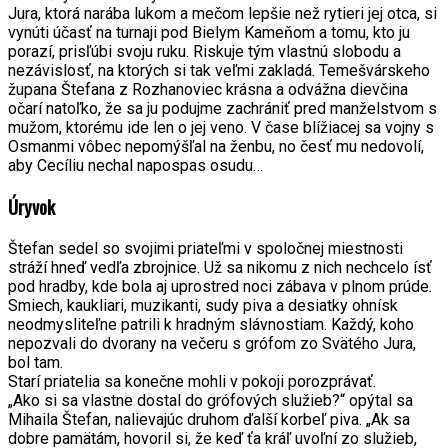
Jura, ktorá narába lukom a mečom lepšie než rytieri jej otca, si
vynúti účasť na turnaji pod Bielym Kameňom a tomu, kto ju
porazí, prisľúbi svoju ruku. Riskuje tým vlastnú slobodu a
nezávislosť, na ktorých si tak veľmi zakladá. Temešvárskeho
župana Štefana z Rozhanoviec krásna a odvážna dievčina
očarí natoľko, že sa ju podujme zachrániť pred manželstvom s
mužom, ktorému ide len o jej veno. V čase blížiacej sa vojny s
Osmanmi vôbec nepomýšľal na ženbu, no česť mu nedovolí,
aby Cecíliu nechal napospas osudu…
Úryvok
Štefan sedel so svojimi priateľmi v spoločnej miestnosti
stráží hneď vedľa zbrojnice. Už sa nikomu z nich nechcelo ísť
pod hradby, kde bola aj uprostred noci zábava v plnom prúde.
Smiech, kaukliari, muzikanti, sudy piva a desiatky ohnísk
neodmysliteľne patrili k hradným slávnostiam. Každý, koho
nepozvali do dvorany na večeru s grófom zo Svätého Jura,
bol tam.
Starí priatelia sa konečne mohli v pokoji porozprávať.
„Ako si sa vlastne dostal do grófových služieb?“ opýtal sa
Mihaila Štefan, nalievajúc druhom ďalší korbeľ piva. „Ak sa
dobre pamätám, hovoril si, že keď ťa kráľ uvoľní zo služieb,