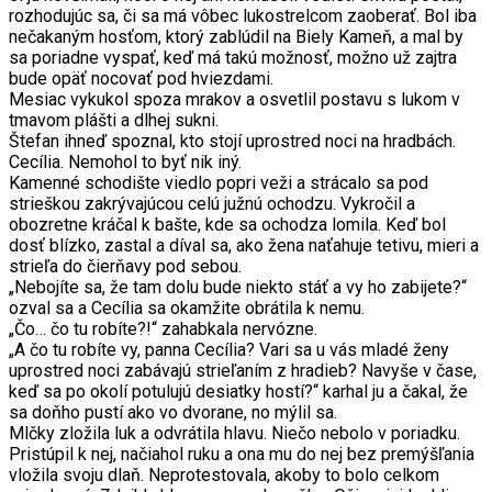
rozhodujúc sa, či sa má vôbec lukostrelcom zaoberať. Bol iba
nečakaným hosťom, ktorý zablúdil na Biely Kameň, a mal by
sa poriadne vyspať, keď má takú možnosť, možno už zajtra
bude opäť nocovať pod hviezdami.
Mesiac vykukol spoza mrakov a osvetlil postavu s lukom v
tmavom plášti a dlhej sukni.
Štefan ihneď spoznal, kto stojí uprostred noci na hradbách.
Cecília. Nemohol to byť nik iný.
Kamenné schodište viedlo popri veži a strácalo sa pod
strieškou zakrývajúcou celú južnú ochodzu. Vykročil a
obozretne kráčal k bašte, kde sa ochodza lomila. Keď bol
dosť blízko, zastal a díval sa, ako žena naťahuje tetivu, mieri a
strieľa do čierňavy pod sebou.
„Nebojíte sa, že tam dolu bude niekto stáť a vy ho zabijete?“
ozval sa a Cecília sa okamžite obrátila k nemu.
„Čo… čo tu robíte?!“ zahabkala nervózne.
„A čo tu robíte vy, panna Cecília? Vari sa u vás mladé ženy
uprostred noci zabávajú strieľaním z hradieb? Navyše v čase,
keď sa po okolí potulujú desiatky hostí?“ karhal ju a čakal, že
sa doňho pustí ako vo dvorane, no mýlil sa.
Mlčky zložila luk a odvrátila hlavu. Niečo nebolo v poriadku.
Pristúpil k nej, načiahol ruku a ona mu do nej bez premýšľania
vložila svoju dlaň. Neprotestovala, akoby to bolo celkom