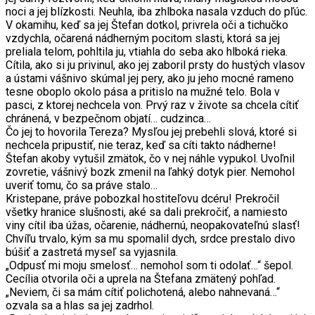
noci a jej blízkosti. Neuhla, iba zhlboka nasala vzduch do pľúc.
V okamihu, keď sa jej Štefan dotkol, privrela oči a tichučko
vzdychla, očarená nádherným pocitom slasti, ktorá sa jej
preliala telom, pohltila ju, vtiahla do seba ako hlboká rieka.
Cítila, ako si ju privinul, ako jej zaboril prsty do hustých vlasov
a ústami vášnivo skúmal jej pery, ako ju jeho mocné rameno
tesne oboplo okolo pása a pritislo na mužné telo. Bola v
pasci, z ktorej nechcela von. Prvý raz v živote sa chcela cítiť
chránená, v bezpečnom objatí… cudzinca…
Čo jej to hovorila Tereza? Mysľou jej prebehli slová, ktoré si
nechcela pripustiť, nie teraz, keď sa cíti takto nádherne!
Štefan akoby vytušil zmätok, čo v nej náhle vypukol. Uvoľnil
zovretie, vášnivý bozk zmenil na ľahký dotyk pier. Nemohol
uveriť tomu, čo sa práve stalo…
Kristepane, práve pobozkal hostiteľovu dcéru! Prekročil
všetky hranice slušnosti, aké sa dali prekročiť, a namiesto
viny cítil iba úžas, očarenie, nádhernú, neopakovateľnú slasť!
Chvíľu trvalo, kým sa mu spomalil dych, srdce prestalo divo
búšiť a zastretá myseľ sa vyjasnila.
„Odpusť mi moju smelosť… nemohol som ti odolať…“ šepol.
Cecília otvorila oči a uprela na Štefana zmätený pohľad.
„Neviem, či sa mám cítiť polichotená, alebo nahnevaná…“
ozvala sa a hlas sa jej zadrhol.