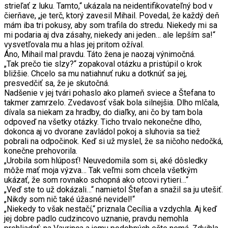
strieľať z luku. Tamto,“ ukázala na neidentifikovateľný bod v
čierňave, „je terč, ktorý zavesil Mihail. Povedal, že každý deň
mám iba tri pokusy, aby som trafila do stredu. Niekedy mi sa
mi podaria aj dva zásahy, niekedy ani jeden… ale lepším sa!“
vysvetľovala mu a hlas jej pritom ožíval.
Áno, Mihail mal pravdu. Táto žena je naozaj výnimočná.
„Tak prečo tie slzy?“ zopakoval otázku a pristúpil o krok
bližšie. Chcelo sa mu natiahnuť ruku a dotknúť sa jej,
presvedčiť sa, že je skutočná.
Nadšenie v jej tvári pohaslo ako plameň sviece a Štefana to
takmer zamrzelo. Zvedavosť však bola silnejšia. Dlho mlčala,
dívala sa niekam za hradby, do diaľky, ani čo by tam bola
odpoveď na všetky otázky. Ticho trvalo nekonečne dlho,
dokonca aj vo dvorane zavládol pokoj a sluhovia sa tiež
pobrali na odpočinok. Keď si už myslel, že sa ničoho nedočká,
konečne prehovorila.
„Urobila som hlúposť! Neuvedomila som si, aké dôsledky
môže mať moja výzva… Tak veľmi som chcela všetkým
ukázať, že som rovnako schopná ako otcovi rytieri…“
„Veď ste to už dokázali…“ namietol Štefan a snažil sa ju utešiť.
„Nikdy som nič také úžasné nevidel!“
„Niekedy to však nestačí,“ priznala Cecília a vzdychla. Aj keď
jej dobre padlo cudzincovo uznanie, pravdu nemohla