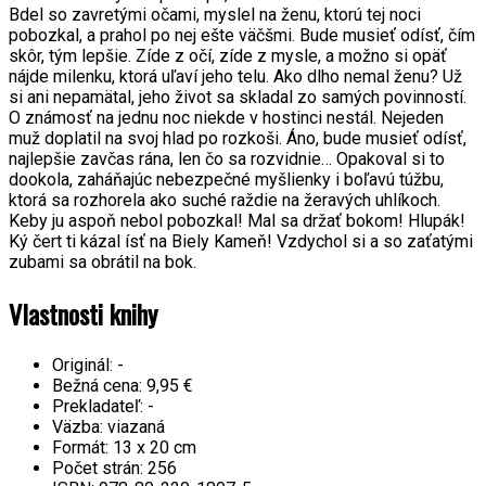
Bdel so zavretými očami, myslel na ženu, ktorú tej noci
pobozkal, a prahol po nej ešte väčšmi. Bude musieť odísť, čím
skôr, tým lepšie. Zíde z očí, zíde z mysle, a možno si opäť
nájde milenku, ktorá uľaví jeho telu. Ako dlho nemal ženu? Už
si ani nepamätal, jeho život sa skladal zo samých povinností.
O známosť na jednu noc niekde v hostinci nestál. Nejeden
muž doplatil na svoj hlad po rozkoši. Áno, bude musieť odísť,
najlepšie zavčas rána, len čo sa rozvidnie… Opakoval si to
dookola, zaháňajúc nebezpečné myšlienky i boľavú túžbu,
ktorá sa rozhorela ako suché raždie na žeravých uhlíkoch.
Keby ju aspoň nebol pobozkal! Mal sa držať bokom! Hlupák!
Ký čert ti kázal ísť na Biely Kameň! Vzdychol si a so zaťatými
zubami sa obrátil na bok.
Vlastnosti knihy
Originál:
-
Bežná cena:
9,95 €
Prekladateľ:
-
Väzba:
viazaná
Formát:
13 x 20 cm
Počet strán:
256