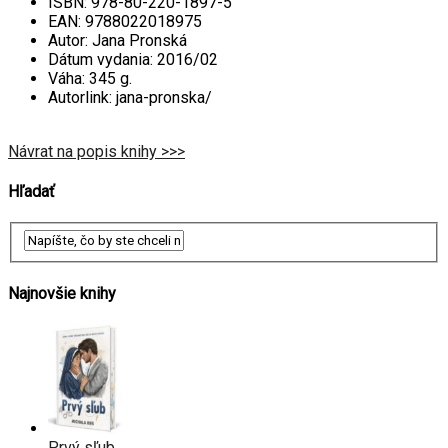
ISBN:
978-80-220-1897-5
EAN:
9788022018975
Autor:
Jana Pronská
Dátum vydania:
2016/02
Váha:
345 g.
Autorlink:
jana-pronska/
Návrat na popis knihy >>>
Hľadať
Najnovšie knihy
Prvý sľub