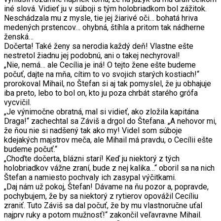
iné slová. Vidieť ju v súboji s tým holobriadkom bol zážitok.
Neschádzala mu z mysle, tie jej žiarivé oči… bohatá hriva
medených prstencov… ohybná, štíhla a pritom tak nádherne
ženská…
Dočerta! Také ženy sa nerodia každý deň! Vlastne ešte
nestretol žiadnu jej podobnú, ani o takej nechyroval!
„Nie, nemá… ale Cecília je iná! O tejto žene ešte budeme
počuť, dajte na mňa, cítim to vo svojich starých kostiach!“
prorokoval Mihail, no Štefan si aj tak pomyslel, že ju obhajuje
iba preto, lebo to bol on, kto ju poza chrbát starého grófa
vycvičil.
„Je výnimočne obratná, mal si vidieť, ako zložila kapitána
Draga!“ zachechtal sa Záviš a drgol do Štefana. „A nehovor mi,
že ňou nie si nadšený tak ako my! Videl som súboje
kdejakých majstrov meča, ale Mihail má pravdu, o Cecílii ešte
budeme počuť.“
„Choďte dočerta, blázni starí! Keď ju niektorý z tých
holobriadkov vážne zraní, bude z nej kalika…“ oboril sa na nich
Štefan a namiesto pochvaly ich zasypal výčitkami.
„Daj nám už pokoj, Štefan! Dávame na ňu pozor a, popravde,
pochybujem, že by sa niektorý z rytierov opovážil Cecíliu
zraniť. Tuto Záviš sa dal počuť, že by mu vlastnoručne uťal
najprv ruky a potom mužnosť!“ zakončil veľavravne Mihail.