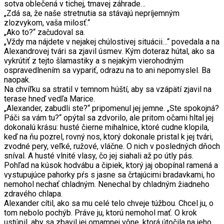
sotva oblečená v tichej, tmavej záhrade…
„Zdá sa, že naše stretnutia sa stávajú nepríjemným
zlozvykom, vaša milosť.“
„Ako to?“ začudoval sa.
„Vždy ma nájdete v nejakej chúlostivej situácii…“ povedala a na
Alexandrovej tvári sa zjavil úsmev. Kým doteraz hútal, ako sa
vykrútiť z tejto šlamastiky a s nejakým vierohodným
ospravedlnením sa vypariť, odrazu na to ani nepomyslel. Ba
naopak.
Na chvíľku sa stratil v temnom húští, aby sa vzápätí zjavil na
terase hneď vedľa Marice.
„Alexander, zabudli ste?“ pripomenul jej jemne. „Ste spokojná?
Páči sa vám tu?“ opýtal sa zdvorilo, ale pritom očami hltal jej
dokonalú krásu: husté čierne mihalnice, ktoré cudne klopila,
keď na ňu pozrel, rovný nos, ktorý dokonale pristal k jej tvári,
zvodné pery, veľké, ružové, vláčne. O nich v posledných dňoch
sníval. A husté vlnité vlasy, čo jej siahali až po útly pás.
Pohľad na kúsok hodvábu a čipiek, ktorý jaj obopínal ramená a
vystupujúce pahorky pŕs s jasne sa črtajúcimi bradavkami, ho
nemohol nechať chladným. Nenechal by chladným žiadneho
zdravého chlapa.
Alexander cítil, ako sa mu celé telo chveje túžbou. Chcel ju, o
tom nebolo pochýb. Práve ju, ktorú nemohol mať. O krok
ustúpil, aby sa zbavil jej omamnej vône, ktorá útočila na jeho