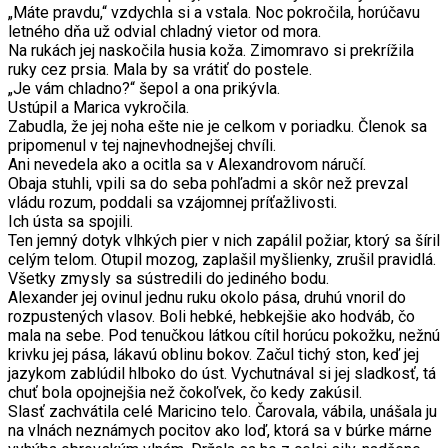
„Máte pravdu,“ vzdychla si a vstala. Noc pokročila, horúčavu
letného dňa už odvial chladný vietor od mora.
Na rukách jej naskočila husia koža. Zimomravo si prekrížila
ruky cez prsia. Mala by sa vrátiť do postele.
„Je vám chladno?“ šepol a ona prikývla.
Ustúpil a Marica vykročila.
Zabudla, že jej noha ešte nie je celkom v poriadku. Členok sa
pripomenul v tej najnevhodnejšej chvíli.
Ani nevedela ako a ocitla sa v Alexandrovom náručí.
Obaja stuhli, vpili sa do seba pohľadmi a skôr než prevzal
vládu rozum, poddali sa vzájomnej príťažlivosti.
Ich ústa sa spojili.
Ten jemný dotyk vlhkých pier v nich zapálil požiar, ktorý sa šíril
celým telom. Otupil mozog, zaplašil myšlienky, zrušil pravidlá.
Všetky zmysly sa sústredili do jediného bodu.
Alexander jej ovinul jednu ruku okolo pása, druhú vnoril do
rozpustených vlasov. Boli hebké, hebkejšie ako hodváb, čo
mala na sebe. Pod tenučkou látkou cítil horúcu pokožku, nežnú
krivku jej pása, lákavú oblinu bokov. Začul tichý ston, keď jej
jazykom zablúdil hlboko do úst. Vychutnával si jej sladkosť, tá
chuť bola opojnejšia než čokoľvek, čo kedy zakúsil.
Slasť zachvátila celé Maricino telo. Čarovala, vábila, unášala ju
na vlnách neznámych pocitov ako loď, ktorá sa v búrke márne