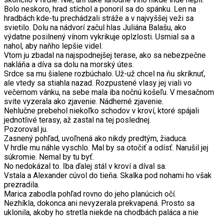
Bolo neskoro, hrad stíchol a ponoril sa do spánku. Len na
hradbách kde-tu prechádzali stráže a v najvyššej veži sa
svietilo. Dolu na nádvorí začul hlas Juliána Balašu, ako
výdatne posilnený vínom vykrikuje oplzlosti. Usmial sa a
nahol, aby naňho lepšie videl.
Vtom ju zbadal na najspodnejšej terase, ako sa nebezpečne
nakláňa a díva sa dolu na morský útes.
Srdce sa mu šialene rozbúchalo. Už-už chcel na ňu skríknuť,
ale vtedy sa stiahla nazad. Rozpustené vlasy jej viali vo
večernom vánku, na sebe mala iba nočnú košeľu. V mesačnom
svite vyzerala ako zjavenie. Nádherné zjavenie.
Nehlučne prebehol niekoľko schodov v kroví, ktoré spájali
jednotlivé terasy, až zastal na tej poslednej.
Pozoroval ju.
Zasnený pohľad, uvoľnená ako nikdy predtým, žiaduca.
V hrdle mu náhle vyschlo. Mal by sa otočiť a odísť. Narušil jej
súkromie. Nemal by tu byť.
No nedokázal to. Iba ďalej stál v kroví a díval sa.
Vstala a Alexander cúvol do tieňa. Skalka pod nohami ho však
prezradila.
Marica zabodla pohľad rovno do jeho planúcich očí.
Nezhíkla, dokonca ani nevyzerala prekvapená. Prosto sa
uklonila, akoby ho stretla niekde na chodbách paláca a nie