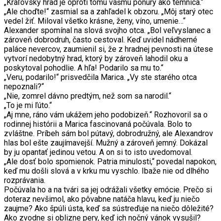
„Kráľovský hrad je oproti tomu vášmu ponurý ako temnica.“
„Ale choďte!“ zasmial sa a zahľadel k obzoru. „Môj starý otec
vedel žiť. Miloval všetko krásne, ženy, víno, umenie…“
Alexander spomínal na slová svojho otca. „Bol veľvyslanec a
zároveň dobrodruh, často cestoval. Keď uvidel nádherné
paláce nevercov, zaumienil si, že z hradnej pevnosti na útese
vytvorí nedobytný hrad, ktorý by zároveň lahodil oku a
poskytoval pohodlie. A hľa! Podarilo sa mu to.“
„Veru, podarilo!“ prisvedčila Marica. „Vy ste starého otca
nepoznali?“
„Nie, zomrel dávno predtým, než som sa narodil.“
„To je mi ľúto.“
„Aj mne, ráno vám ukážem jeho podobizeň.“ Rozhovoril sa o
rodinnej histórii a Marica fascinovaná počúvala. Bolo to
zvláštne. Príbeh sám bol pútavý, dobrodružný, ale Alexandrov
hlas bol ešte zaujímavejší. Mužný a zároveň jemný. Dokázal
by ju opantať jedinou vetou. A on si to isto uvedomoval.
„Ale dosť bolo spomienok. Patria minulosti,“ povedal napokon,
keď mu došli slová a v krku mu vyschlo. Ibaže nie od dlhého
rozprávania.
Počúvala ho a na tvári sa jej odrážali všetky emócie. Prečo si
doteraz nevšimol, ako pôvabne natáča hlavu, keď ju niečo
zaujme? Ako špúli ústa, keď sa sústreďuje na niečo dôležité?
Ako zvodne si oblizne pery, keď ich nočný vánok vysušil?