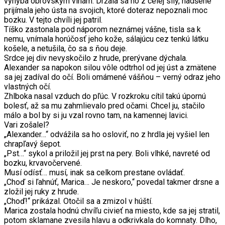
vyhýba obrovským vlnám. Držala sa ho z celej sily, nadšene
prijímala jeho ústa na svojich, ktoré doteraz nepoznali moc
bozku. V tejto chvíli jej patril.
Tíško zastonala pod náporom neznámej vášne, tisla sa k
nemu, vnímala horúčosť jeho kože, sálajúcu cez tenkú látku
košele, a netušila, čo sa s ňou deje.
Srdce jej div nevyskočilo z hrude, prerývane dýchala.
Alexander sa napokon silou vôle odtrhol od jej úst a zmätene
sa jej zadíval do očí. Boli omámené vášňou – verný odraz jeho
vlastných očí.
Zhlboka nasal vzduch do pľúc. V rozkroku cítil takú úpornú
bolesť, až sa mu zahmlievalo pred očami. Chcel ju, stačilo
málo a bol by si ju vzal rovno tam, na kamennej lavici.
Vari zošalel?
„Alexander…“ odvážila sa ho osloviť, no z hrdla jej vyšiel len
chrapľavý šepot.
„Pst…“ sykol a priložil jej prst na pery. Boli vlhké, navreté od
bozku, krvavočervené.
Musí odísť… musí, inak sa celkom prestane ovládať.
„Choď si ľahnúť, Marica… Je neskoro,“ povedal takmer drsne a
zložil jej ruky z hrude.
„Choď!“ prikázal. Otočil sa a zmizol v húští.
Marica zostala hodnú chvíľu civieť na miesto, kde sa jej stratil,
potom sklamane zvesila hlavu a odkrivkala do komnaty. Dlho,