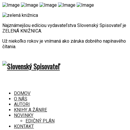
Najznámejšou edíciou vydavateľstva Slovenský Spisovateľ je
ZELENÁ KNIŽNICA.
Už niekoľko rokov je vnímaná ako záruka dobrého napínavého
čítania.
DOMOV
O NÁS
AUTORI
KNIHY A ŽÁNRE
NOVINKY
EDIČNÝ PLÁN
KONTAKT