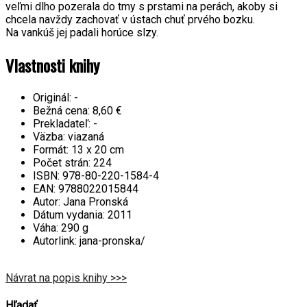
veľmi dlho pozerala do tmy s prstami na perách, akoby si
chcela navždy zachovať v ústach chuť prvého bozku.
Na vankúš jej padali horúce slzy.
Vlastnosti knihy
Originál:
-
Bežná cena:
8,60 €
Prekladateľ:
-
Väzba:
viazaná
Formát:
13 x 20 cm
Počet strán:
224
ISBN:
978-80-220-1584-4
EAN:
9788022015844
Autor:
Jana Pronská
Dátum vydania:
2011
Váha:
290 g
Autorlink:
jana-pronska/
Návrat na popis knihy >>>
Hľadať