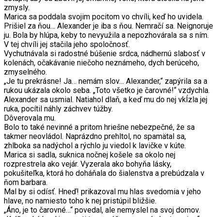
zmysly.
Marica sa poddala svojim pocitom vo chvíli, keď ho uvidela.
Prišiel za ňou… Alexander je iba s ňou. Nemračí sa. Neignoruje
ju. Bola by hlúpa, keby to nevyužila a nepozhovárala sa s ním.
V tej chvíli jej stačila jeho spoločnosť.
Vychutnávala si radostné búšenie srdca, nádhernú slabosť v
kolenách, očakávanie niečoho neznámeho, dych berúceho,
zmyselného.
„Je tu prekrásne! Ja… nemám slov… Alexander,“ zapýrila sa a
rukou ukázala okolo seba. „Toto všetko je čarovné!“ vzdychla.
Alexander sa usmial. Natiahol dlaň, a keď mu do nej vkĺzla jej
ruka, pocítil náhly záchvev túžby.
Dôverovala mu.
Bolo to také nevinné a pritom hriešne nebezpečné, že sa
takmer neovládol. Naprázdno prehltol, no spamätal sa,
zhlboka sa nadýchol a rýchlo ju viedol k lavičke v kúte.
Marica si sadla, suknica nočnej košele sa okolo nej
rozprestrela ako vejár. Vyzerala ako bohyňa lásky,
pokušiteľka, ktorá ho doháňala do šialenstva a prebúdzala v
ňom barbara.
Mal by si odísť. Hneď! prikazoval mu hlas svedomia v jeho
hlave, no namiesto toho k nej pristúpil bližšie.
„Áno, je to čarovné…“ povedal, ale nemyslel na svoj domov.