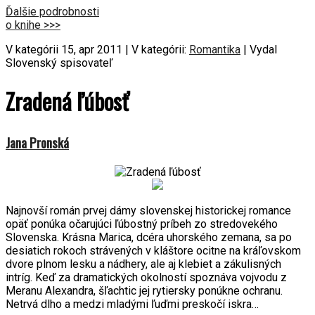
Ďalšie podrobnosti
o knihe >>>
V kategórii 15, apr 2011 | V kategórii:
Romantika
| Vydal
Slovenský spisovateľ
Zradená ľúbosť
Jana Pronská
Najnovší román prvej dámy slovenskej historickej romance
opäť ponúka očarujúci ľúbostný príbeh zo stredovekého
Slovenska. Krásna Marica, dcéra uhorského zemana, sa po
desiatich rokoch strávených v kláštore ocitne na kráľovskom
dvore plnom lesku a nádhery, ale aj klebiet a zákulisných
intríg. Keď za dramatických okolností spoznáva vojvodu z
Meranu Alexandra, šľachtic jej rytiersky ponúkne ochranu.
Netrvá dlho a medzi mladými ľuďmi preskočí iskra…