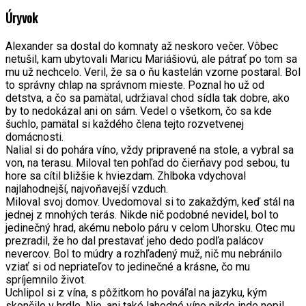
Úryvok
Alexander sa dostal do komnaty až neskoro večer. Vôbec
netušil, kam ubytovali Maricu Mariášiovú, ale pátrať po tom sa
mu už nechcelo. Veril, že sa o ňu kastelán vzorne postaral. Bol
to správny chlap na správnom mieste. Poznal ho už od
detstva, a čo sa pamätal, udržiaval chod sídla tak dobre, ako
by to nedokázal ani on sám. Vedel o všetkom, čo sa kde
šuchlo, pamätal si každého člena tejto rozvetvenej
domácnosti.
Nalial si do pohára víno, vždy pripravené na stole, a vybral sa
von, na terasu. Miloval ten pohľad do čierňavy pod sebou, tu
hore sa cítil bližšie k hviezdam. Zhlboka vdychoval
najlahodnejší, najvoňavejší vzduch.
Miloval svoj domov. Uvedomoval si to zakaždým, keď stál na
jednej z mnohých terás. Nikde nič podobné nevidel, bol to
jedinečný hrad, akému nebolo páru v celom Uhorsku. Otec mu
prezradil, že ho dal prestavať jeho dedo podľa palácov
nevercov. Bol to múdry a rozhľadený muž, nič mu nebránilo
vziať si od nepriateľov to jedinečné a krásne, čo mu
spríjemnilo život.
Uchlipol si z vína, s pôžitkom ho pováľal na jazyku, kým
skončilo v hrdle. Nie, ani také lahodné víno nikde inde nepil.