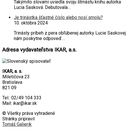
Takýmito slovami uviedla svoju štrnástu knihu autorka
Lucia Sasková. Debutovala…
Je trinástka šťastné číslo alebo nosí smolu?
10. októbra 2024
Trinásty príbeh z pera obľúbenej autorky Lucie Saskovej
nám poskytne odpoveď.…
Adresa vydavateľstva IKAR, a.s.
IKAR, a. s.
Miletičova 23
Bratislava
821 09
Tel.: 02/49 104 333
Mail: ikar@ikar.sk
© Všetky práva vyhradené
Stránky pripravil
Tomáš Galierik