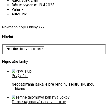
Autor:
Alex Dahl
Dátum vydania:
19.4.2023
Váha:
-
Autorlink:
Návrat na popis knihy >>>
Hľadať
Najnovšie knihy
Prvý sľub
Neopätovaná láska je pre rehoľnú sestru skúškou
oddanosti.…
Temné tajomstvá panstva Loxby