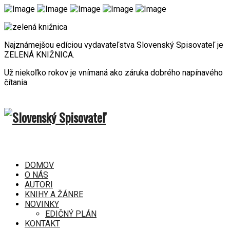
Najznámejšou edíciou vydavateľstva Slovenský Spisovateľ je
ZELENÁ KNIŽNICA.
Už niekoľko rokov je vnímaná ako záruka dobrého napínavého
čítania.
DOMOV
O NÁS
AUTORI
KNIHY A ŽÁNRE
NOVINKY
EDIČNÝ PLÁN
KONTAKT