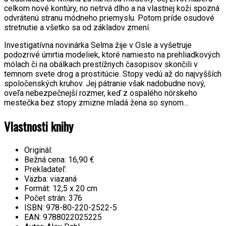
celkom nové kontúry, no netrvá dlho a na vlastnej koži spozná
odvrátenú stranu módneho priemyslu. Potom príde osudové
stretnutie a všetko sa od základov zmení.
Investigatívna novinárka Selma žije v Osle a vyšetruje
podozrivé úmrtia modeliek, ktoré namiesto na prehliadkových
mólach či na obálkach prestížnych časopisov skončili v
temnom svete drog a prostitúcie. Stopy vedú až do najvyšších
spoločenských kruhov. Jej pátranie však nadobudne nový,
oveľa nebezpečnejší rozmer, keď z ospalého nórskeho
mestečka bez stopy zmizne mladá žena so synom…
Vlastnosti knihy
Originál:
Bežná cena:
16,90 €
Prekladateľ:
Väzba:
viazaná
Formát:
12,5 x 20 cm
Počet strán:
376
ISBN:
978-80-220-2522-5
EAN:
9788022025225