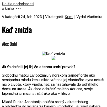
Ďalšie podrobnosti
o knihe >>>
V kategórii 24, feb 2023 | V kategórii:
Krimi
| Vydal Vladimira
Keď zmizla
Alex Dahl
Ak ťa chránili jej lži, čo s tebou urobí pravda?
Slobodnú matku Liv poznajú v nórskom Sandefjorde ako
nenápadnú mladú ženu, nikto vrátane jej vlastného syna netuší
nič o živote, ktorý viedla, než sa nasťahovala do odľahlého
domu na útese. Ak chce ochrániť malého Adriana, svoje
tajomstvá si musí strážiť ako oko v hlave.
Mladá Ruska Anastasija opúšťa rodný Jekaterinburg
a odchádza do Milána za kariérou modelky. Jej život naberá