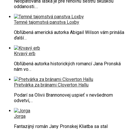
Neopätovaná láska je pre rehoľnú sestru skúškou
oddanosti.…
Temné tajomstvá panstva Loxby
Obľúbená americká autorka Abigail Wilson vám prináša
ďalší…
Krvavý erb
Obľúbená autorka historických romancí Jana Pronská
nám vo…
Pretvárka za bránami Cloverton Hallu
Podarí sa Olivii Brannonovej uspieť v nevšednom
odvetví,…
Jorga
Fantazijný román Jany Pronskej Kliatba sa stal