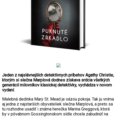
Jeden z najslávnejších detektívnych príbehov Agathy Christie,
ktorým si slečna Marplová dodnes získava srdcia všetkých
generácií milovníkov klasickej detektívky, vychádza v novom
vydaní.
Malebná dedinka Mary St. Mead je oázou pokoja. Tak ju vníma
aj jedna z najstarších obyvateliek slečna Marplová, a preto sa
tu rozhodne usadiť i známa herečka Marina Greggová, ktorá
by v pôvabnom Gossingtonskom sídle chcela zabudnúť na