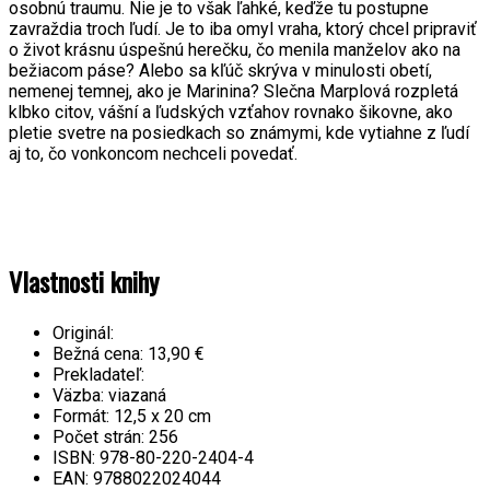
osobnú traumu. Nie je to však ľahké, keďže tu postupne
zavraždia troch ľudí. Je to iba omyl vraha, ktorý chcel pripraviť
o život krásnu úspešnú herečku, čo menila manželov ako na
bežiacom páse? Alebo sa kľúč skrýva v minulosti obetí,
nemenej temnej, ako je Marinina? Slečna Marplová rozpletá
klbko citov, vášní a ľudských vzťahov rovnako šikovne, ako
pletie svetre na posiedkach so známymi, kde vytiahne z ľudí
aj to, čo vonkoncom nechceli povedať.
Vlastnosti knihy
Originál:
Bežná cena:
13,90 €
Prekladateľ:
Väzba:
viazaná
Formát:
12,5 x 20 cm
Počet strán:
256
ISBN:
978-80-220-2404-4
EAN:
9788022024044