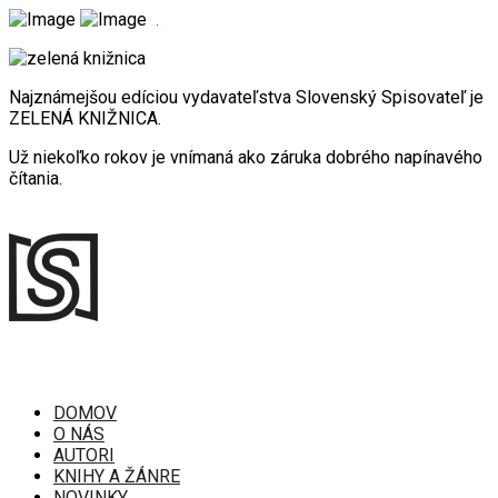
Najznámejšou edíciou vydavateľstva Slovenský Spisovateľ je
ZELENÁ KNIŽNICA.
Už niekoľko rokov je vnímaná ako záruka dobrého napínavého
čítania.
DOMOV
O NÁS
AUTORI
KNIHY A ŽÁNRE
NOVINKY