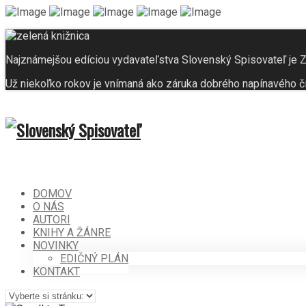
Najznámejšou edíciou vydavateľstva Slovenský Spisovateľ je
Už niekoľko rokov je vnímaná ako záruka dobrého napínavého čí
DOMOV
O NÁS
AUTORI
KNIHY A ŽÁNRE
NOVINKY
EDIČNÝ PLÁN
KONTAKT