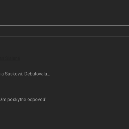
án Šialená
ucia Sasková. Debutovala…
j nám poskytne odpoveď.…