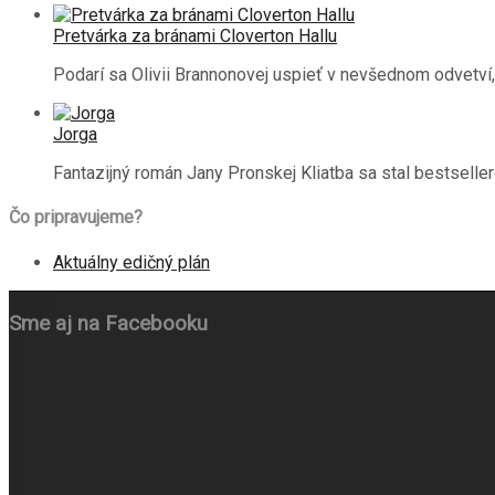
Pretvárka za bránami Cloverton Hallu
Podarí sa Olivii Brannonovej uspieť v nevšednom odvetví
Jorga
Fantazijný román Jany Pronskej Kliatba sa stal bestselle
Čo pripravujeme?
Aktuálny edičný plán
Sme aj na Facebooku