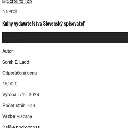
Na vrch
Knihy vydavateľstva Slovenský spisovateľ
Ostatné
Romantika
Autor
:
Sarah E. Ladd
Odporúčaná cena
:
16,90 €
Výroba
: 5.12. 2024
Počet strán
: 344
Väzba
: viazaná
Ďalšie podrobnosti