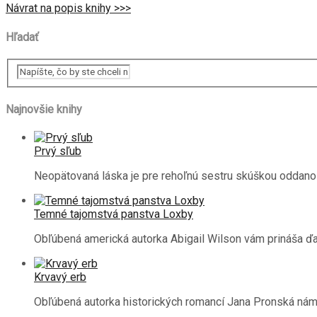
Návrat na popis knihy >>>
Hľadať
Najnovšie knihy
Prvý sľub
Neopätovaná láska je pre rehoľnú sestru skúškou oddano
Temné tajomstvá panstva Loxby
Obľúbená americká autorka Abigail Wilson vám prináša ďa
Krvavý erb
Obľúbená autorka historických romancí Jana Pronská ná