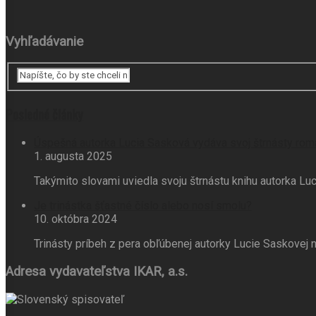
Vyhľadávanie
Posledné články
Úspešná autorka Lucia Sasková vydáva svoj štrnásty rom
1. augusta 2025
Takýmito slovami uviedla svoju štrnástu knihu autorka L
Je trinástka šťastné číslo alebo nosí smolu?
10. októbra 2024
Trinásty príbeh z pera obľúbenej autorky Lucie Saskove
Adresa vydavateľstva IKAR, a.s.