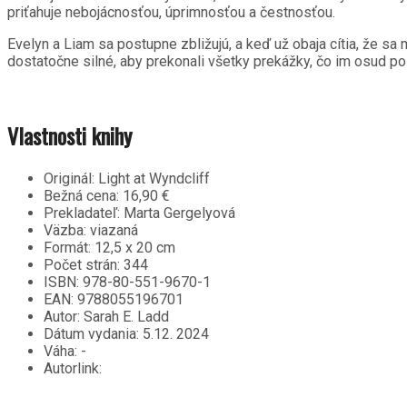
priťahuje nebojácnosťou, úprimnosťou a čestnosťou.
Evelyn a Liam sa postupne zbližujú, a keď už obaja cítia, že sa 
dostatočne silné, aby prekonali všetky prekážky, čo im osud po
Vlastnosti knihy
Originál:
Light at Wyndcliff
Bežná cena:
16,90 €
Prekladateľ:
Marta Gergelyová
Väzba:
viazaná
Formát:
12,5 x 20 cm
Počet strán:
344
ISBN:
978-80-551-9670-1
EAN:
9788055196701
Autor:
Sarah E. Ladd
Dátum vydania:
5.12. 2024
Váha:
-
Autorlink: