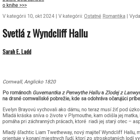
o knihe >>>
V kategórii 10, okt 2024 | V kategórii:
Ostatné
Romantika
| Vyda
Svetlá z Wyndcliff Hallu
Sarah E. Ladd
Cornwall, Anglicko 1820
Po románoch
Guvernantka z Penwythe Hallu
a
Zlodej z Lanwy
na drsné cornwallské pobrežie, kde sa odohráva očarujúci príb
Evelyn Brayovú vychovali ako dámu, no teraz musí žiť pod úzkos
Mladá kráska sníva o živote v Plymouthe, kam odišla jej matka
pomáha pri záchranných prácach, ktoré riadi jej starý otec – a
Mladý šľachtic Liam Twetheway, nový majiteľ Wyndcliff Hallu, 
orientuje v konaní miestnych ľudí, ktorí zo stroskotaných lodí v