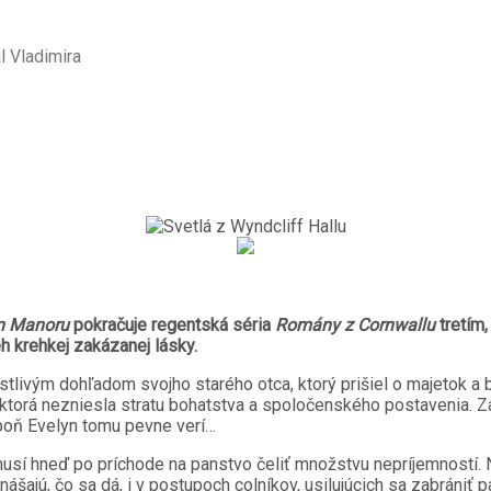
l Vladimira
n
Manoru
pokračuje regentská séria
Romány z Cornwallu
tretím
eh krehkej zakázanej lásky.
tlivým dohľadom svojho starého otca, ktorý prišiel o majetok a b
, ktorá nezniesla stratu bohatstva a spoločenského postavenia.
spoň Evelyn tomu pevne verí…
musí hneď po príchode na panstvo čeliť množstvu nepríjemností.
ynášajú, čo sa dá, i v postupoch colníkov, usilujúcich sa zabrániť