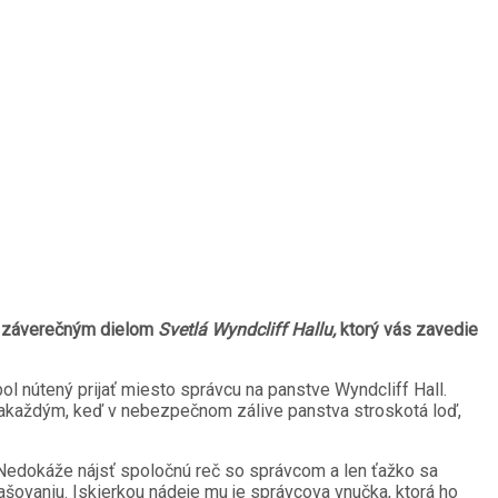
, záverečným dielom
Svetlá Wyndcliff
Hallu,
ktorý vás zavedie
ol nútený prijať miesto správcu na panstve Wyndcliff Hall.
 Zakaždým, keď v nebezpečnom zálive panstva stroskotá loď,
 Nedokáže nájsť spoločnú reč so správcom a len ťažko sa
 pašovaniu. Iskierkou nádeje mu je správcova vnučka, ktorá ho