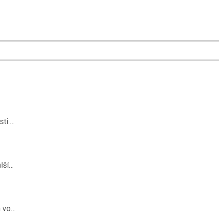
sti.…
lší…
m vo…