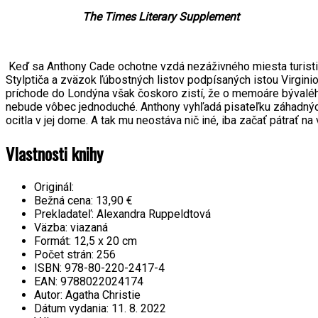
The Times Literary Supplement
Keď sa Anthony Cade ochotne vzdá nezáživného miesta turistic
Stylptiča a zväzok ľúbostných listov podpísaných istou Virgin
príchode do Londýna však čoskoro zistí, že o memoáre bývalé
nebude vôbec jednoduché. Anthony vyhľadá pisateľku záhadných
ocitla v jej dome. A tak mu neostáva nič iné, iba začať pátrať na
Vlastnosti knihy
Originál:
Bežná cena:
13,90 €
Prekladateľ:
Alexandra Ruppeldtová
Väzba:
viazaná
Formát:
12,5 x 20 cm
Počet strán:
256
ISBN:
978-80-220-2417-4
EAN:
9788022024174
Autor:
Agatha Christie
Dátum vydania:
11. 8. 2022