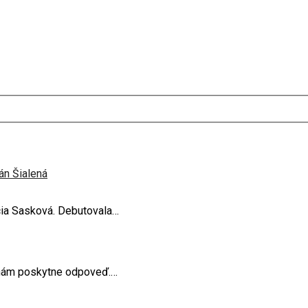
án Šialená
ucia Sasková. Debutovala…
j nám poskytne odpoveď.…