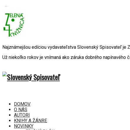
Najznámejšou edíciou vydavateľstva Slovenský Spisovateľ je
Už niekoľko rokov je vnímaná ako záruka dobrého napínavého čí
DOMOV
O NÁS
AUTORI
KNIHY A ŽÁNRE
NOVINKY