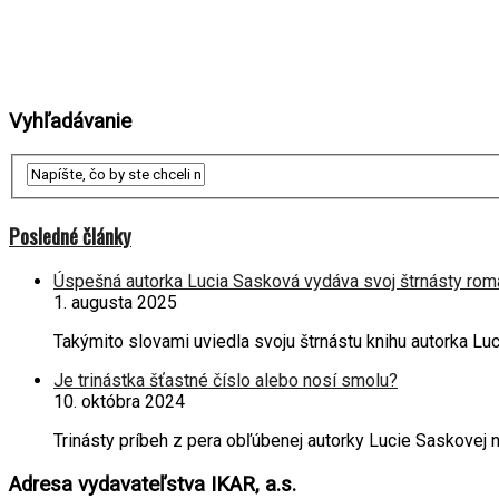
Vyhľadávanie
Posledné články
Úspešná autorka Lucia Sasková vydáva svoj štrnásty rom
1. augusta 2025
Takýmito slovami uviedla svoju štrnástu knihu autorka L
Je trinástka šťastné číslo alebo nosí smolu?
10. októbra 2024
Trinásty príbeh z pera obľúbenej autorky Lucie Saskove
Adresa vydavateľstva IKAR, a.s.