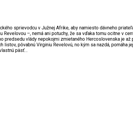
kého sprievodcu v Južnej Afrike, aby namiesto dávneho priateľa
iou Revelovou –, nemá ani potuchy, že sa vďaka tomu ocitne v ce
ho predsedu vlády nepokojmi zmietaného Hercoslovenska je až 
 listov, pôvabnú Virginiu Revelovú, no kým sa nazdá, pomáha je
 vlastnú päsť…