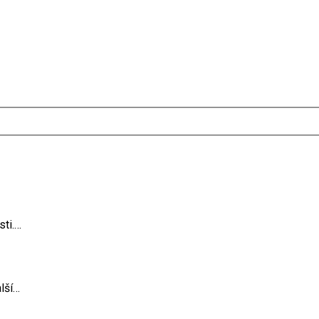
sti.…
lší…