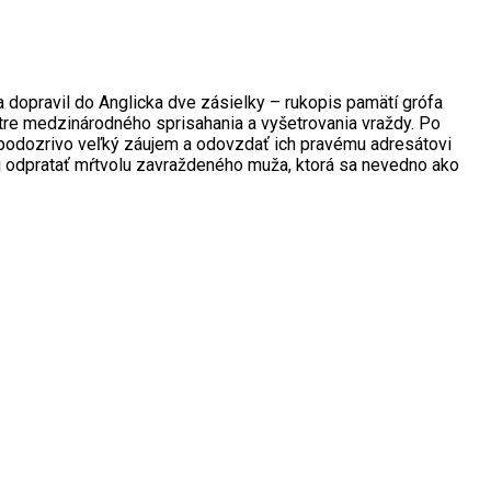
 dopravil do Anglicka dve zásielky – rukopis pamätí grófa
ntre medzinárodného sprisahania a vyšetrovania vraždy. Po
podozrivo veľký záujem a odovzdať ich pravému adresátovi
j odpratať mŕtvolu zavraždeného muža, ktorá sa nevedno ako