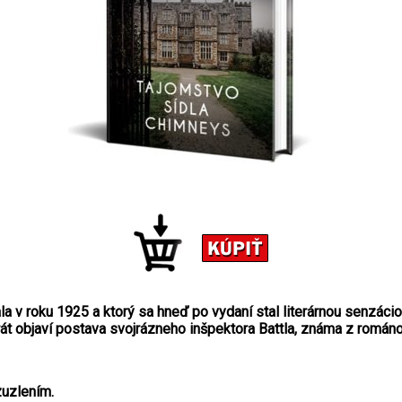
ala v roku 1925 a ktorý sa hneď po vydaní stal literárnou senzác
át objaví postava svojrázneho inšpektora Battla, známa z romá
zuzlením.