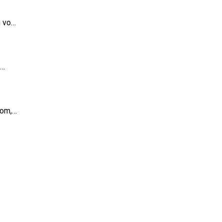
m vo…
,…
rom,…