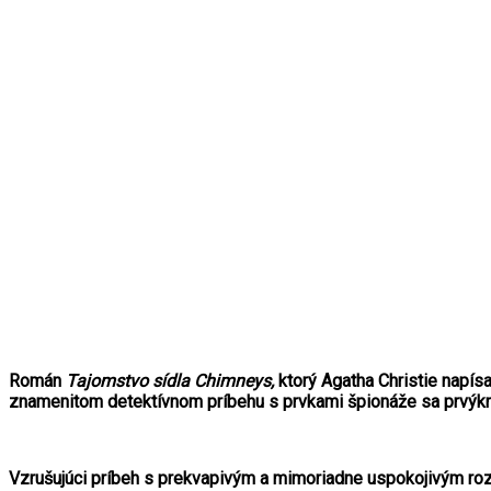
Román
Tajomstvo sídla Chimneys,
ktorý Agatha Christie napís
znamenitom detektívnom príbehu s prvkami špionáže sa prvýkr
Vzrušujúci príbeh s prekvapivým a mimoriadne uspokojivým ro