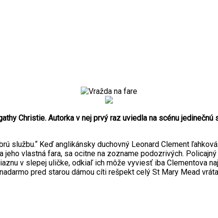
athy Christie. Autorka v nej prvý raz uviedla na scénu jedinečn
brú službu.“ Keď anglikánsky duchovný Leonard Clement ľahkovážne
la jeho vlastná fara, sa ocitne na zozname podozrivých. Policajný
uviaznu v slepej uličke, odkiaľ ich môže vyviesť iba Clementova n
darmo pred starou dámou cíti rešpekt celý St Mary Mead vrátane