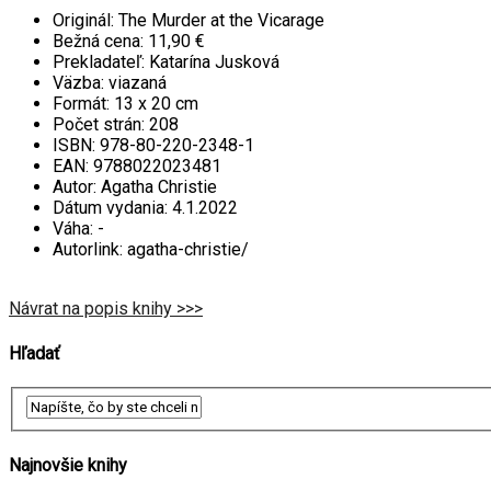
Originál:
The Murder at the Vicarage
Bežná cena:
11,90 €
Prekladateľ:
Katarína Jusková
Väzba:
viazaná
Formát:
13 x 20 cm
Počet strán:
208
ISBN:
978-80-220-2348-1
EAN:
9788022023481
Autor:
Agatha Christie
Dátum vydania:
4.1.2022
Váha:
-
Autorlink:
agatha-christie/
Návrat na popis knihy >>>
Hľadať
Najnovšie knihy