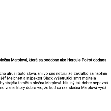
ú slečnu Marplovú, ktorá sa podobne ako Hercule Poirot dodnes
 utrúsi tieto slová, ani vo sne netuší, že zakrátko sa naplnia.
 šéf Melchett a inšpektor Slack vyšetrujúci smrť majiteľa
ajbystrejšia farníčka slečna Marplová. Nik iný tak dobre nepozná
 vraha, ktorý dobre vie, že keď sa raz slečna Marplová vydá