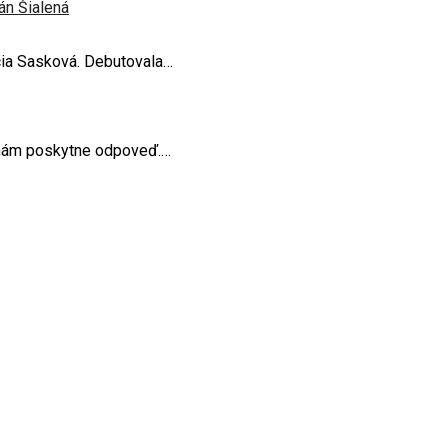
án Šialená
ucia Sasková. Debutovala…
j nám poskytne odpoveď.…