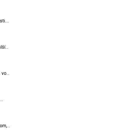
sti.…
lší…
m vo…
,…
rom,…