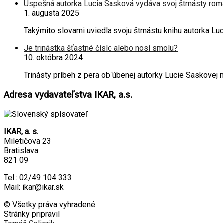
Úspešná autorka Lucia Sasková vydáva svoj štrnásty rom
1. augusta 2025
Takýmito slovami uviedla svoju štrnástu knihu autorka L
Je trinástka šťastné číslo alebo nosí smolu?
10. októbra 2024
Trinásty príbeh z pera obľúbenej autorky Lucie Saskove
Adresa vydavateľstva IKAR, a.s.
IKAR, a. s.
Miletičova 23
Bratislava
821 09
Tel.: 02/49 104 333
Mail: ikar@ikar.sk
© Všetky práva vyhradené
Stránky pripravil