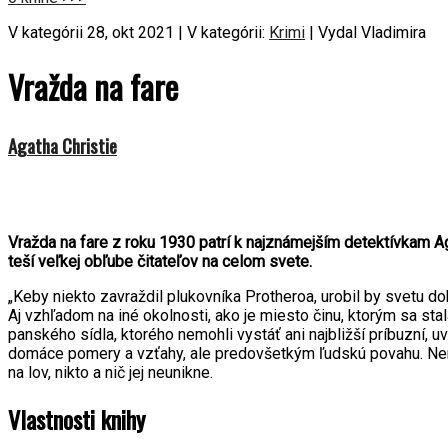
V kategórii 28, okt 2021 | V kategórii:
Krimi
| Vydal Vladimira
Vražda na fare
Agatha Christie
Vražda na fare z roku 1930 patrí k najznámejším detektívkam Ag
teší veľkej obľube čitateľov na celom svete.
„Keby niekto zavraždil plukovníka Protheroa, urobil by svetu do
Aj vzhľadom na iné okolnosti, ako je miesto činu, ktorým sa sta
panského sídla, ktorého nemohli vystáť ani najbližší príbuzní, 
domáce pomery a vzťahy, ale predovšetkým ľudskú povahu. Nena
na lov, nikto a nič jej neunikne.
Vlastnosti knihy