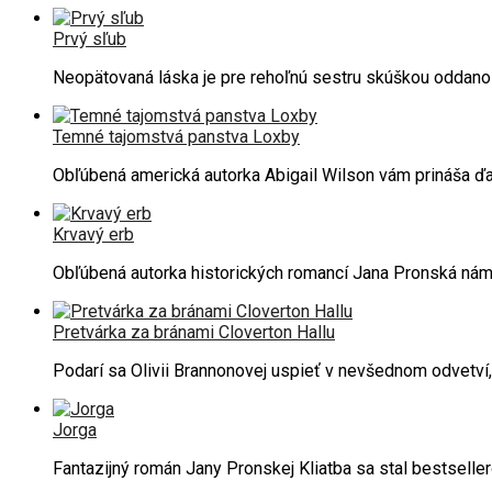
Prvý sľub
Neopätovaná láska je pre rehoľnú sestru skúškou oddano
Temné tajomstvá panstva Loxby
Obľúbená americká autorka Abigail Wilson vám prináša ďa
Krvavý erb
Obľúbená autorka historických romancí Jana Pronská ná
Pretvárka za bránami Cloverton Hallu
Podarí sa Olivii Brannonovej uspieť v nevšednom odvetví
Jorga
Fantazijný román Jany Pronskej Kliatba sa stal bestselle