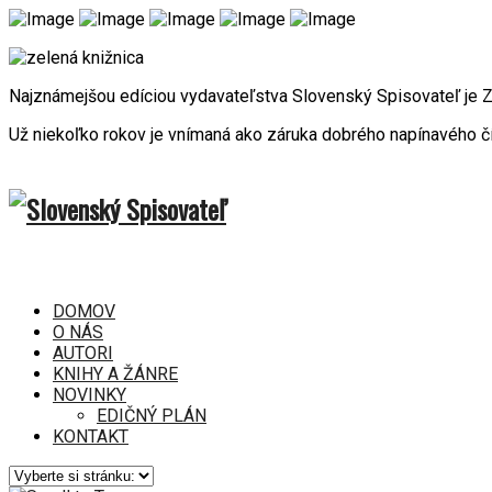
Najznámejšou edíciou vydavateľstva Slovenský Spisovateľ je
Už niekoľko rokov je vnímaná ako záruka dobrého napínavého čí
DOMOV
O NÁS
AUTORI
KNIHY A ŽÁNRE
NOVINKY
EDIČNÝ PLÁN
KONTAKT