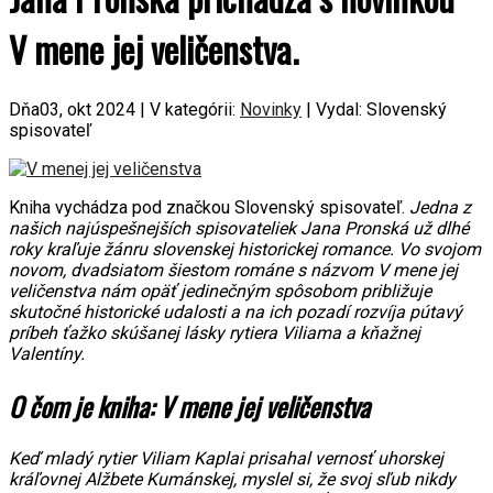
V mene jej veličenstva.
Dňa03, okt 2024 | V kategórii:
Novinky
| Vydal: Slovenský
spisovateľ
Kniha vychádza pod značkou Slovenský spisovateľ.
Jedna z
našich najúspešnejších spisovateliek Jana Pronská už dlhé
roky kraľuje žánru slovenskej historickej romance. Vo svojom
novom, dvadsiatom šiestom románe s názvom V mene jej
veličenstva nám opäť jedinečným spôsobom približuje
skutočné historické udalosti a na ich pozadí rozvíja pútavý
príbeh ťažko skúšanej lásky rytiera Viliama a kňažnej
Valentíny.
O čom je kniha:
V mene jej veličenstva
Keď mladý rytier Viliam Kaplai prisahal vernosť uhorskej
kráľovnej Alžbete Kumánskej, myslel si, že svoj sľub nikdy