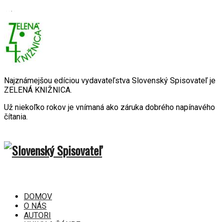
Najznámejšou edíciou vydavateľstva Slovenský Spisovateľ je
ZELENÁ KNIŽNICA.
Už niekoľko rokov je vnímaná ako záruka dobrého napínavého
čítania.
DOMOV
O NÁS
AUTORI