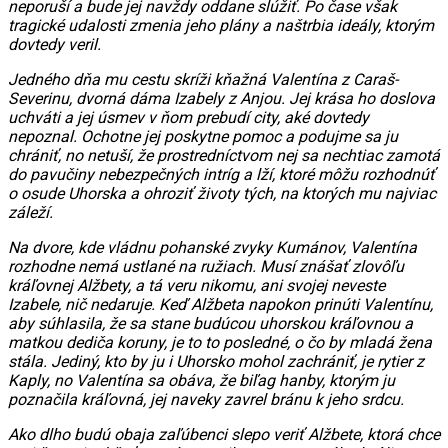
neporuší a bude jej navždy oddane slúžiť. Po čase však
tragické udalosti zmenia jeho plány a naštrbia ideály, ktorým
dovtedy veril.
Jedného dňa mu cestu skríži kňažná Valentína z Caraš-
Severinu, dvorná dáma Izabely z Anjou. Jej krása ho doslova
uchváti a jej úsmev v ňom prebudí city, aké dovtedy
nepoznal. Ochotne jej poskytne pomoc a podujme sa ju
chrániť, no netuší, že prostredníctvom nej sa nechtiac zamotá
do pavučiny nebezpečných intríg a lží, ktoré môžu rozhodnúť
o osude Uhorska a ohroziť životy tých, na ktorých mu najviac
záleží.
Na dvore, kde vládnu pohanské zvyky Kumánov, Valentína
rozhodne nemá ustlané na ružiach. Musí znášať zlovôľu
kráľovnej Alžbety, a tá veru nikomu, ani svojej neveste
Izabele, nič nedaruje. Keď Alžbeta napokon prinúti Valentínu,
aby súhlasila, že sa stane budúcou uhorskou kráľovnou a
matkou dediča koruny, je to to posledné, o čo by mladá žena
stála. Jediný, kto by ju i Uhorsko mohol zachrániť, je rytier z
Kaply, no Valentína sa obáva, že biľag hanby, ktorým ju
poznačila kráľovná, jej naveky zavrel bránu k jeho srdcu.
Ako dlho budú obaja zaľúbenci slepo veriť Alžbete, ktorá chce