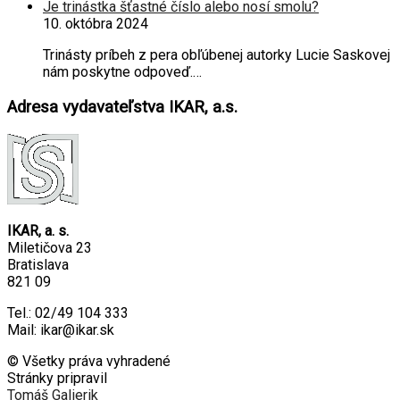
Je trinástka šťastné číslo alebo nosí smolu?
10. októbra 2024
Trinásty príbeh z pera obľúbenej autorky Lucie Saskovej
nám poskytne odpoveď.…
Adresa vydavateľstva IKAR, a.s.
IKAR, a. s.
Miletičova 23
Bratislava
821 09
Tel.: 02/49 104 333
Mail: ikar@ikar.sk
© Všetky práva vyhradené
Stránky pripravil
Tomáš Galierik