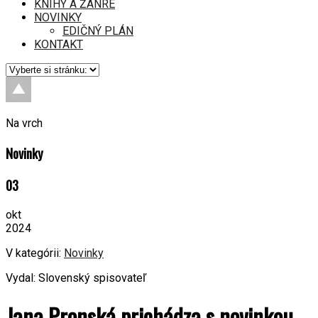
KNIHY A ŽÁNRE
NOVINKY
EDIČNÝ PLÁN
KONTAKT
Na vrch
Novinky
03
okt
2024
V kategórii:
Novinky
Vydal: Slovenský spisovateľ
Jana Pronská prichádza s novinkou