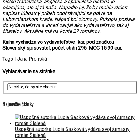
nielen francúzska, anglická a španielska história je
očarujúca, ale aj tá naša. Napadlo jej, že by mohla skúsiť
napísať ľúbostný príbeh odohrávajúci sa práve na
Ľubovnianskom hrade. Nápad bol zlomový. Rukopis poslala
do vydavateľstva a ihneď zaujal ako vydavateľstvo, tak aj
čitateľov. Aktuálne má na konte 27 románov.
Kniha vychádza vo vydavateľstve Ikar, pod značkou
Slovenský spisovateľ, počet strán 296, MOC 15,90 eur.
Tags |
Jana Pronská
Vyhľadávanie na stránke
Najnovšie články
Úspešná autorka Lucia Sasková vydáva svoj štrnásty
román Šialená