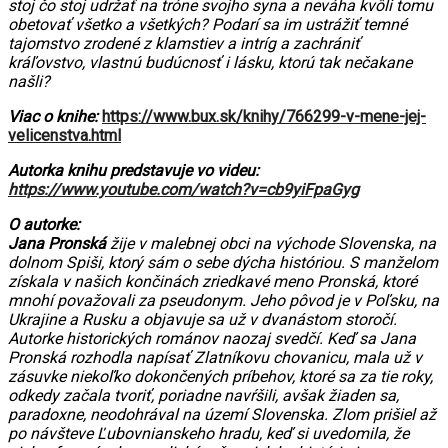
stoj čo stoj udržať na tróne svojho syna a neváha kvôli tomu
obetovať všetko a všetkých? Podarí sa im ustrážiť temné
tajomstvo zrodené z klamstiev a intríg a zachrániť
kráľovstvo, vlastnú budúcnosť i lásku, ktorú tak nečakane
našli?
V
iac o knihe:
https://www.bux.sk/knihy/766299-v-mene-jej-
velicenstva.html
Autorka knihu predstavuje vo videu:
https://www.youtube.com/watch?v=cb9yiFpaGyg
O autorke:
Jana Pronská
žije v malebnej obci na východe Slovenska, na
dolnom Spiši, ktorý sám o sebe dýcha históriou. S manželom
získala v našich končinách zriedkavé meno Pronská, ktoré
mnohí považovali za pseudonym. Jeho pôvod je v Poľsku, na
Ukrajine a Rusku a objavuje sa už v dvanástom storočí.
Autorke historických románov naozaj svedčí. Keď sa Jana
Pronská rozhodla napísať Zlatníkovu chovanicu, mala už v
zásuvke niekoľko dokončených príbehov, ktoré sa za tie roky,
odkedy začala tvoriť, poriadne navŕšili, avšak žiaden sa,
paradoxne, neodohrával na území Slovenska. Zlom prišiel až
po návšteve Ľubovnianskeho hradu, keď si uvedomila, že