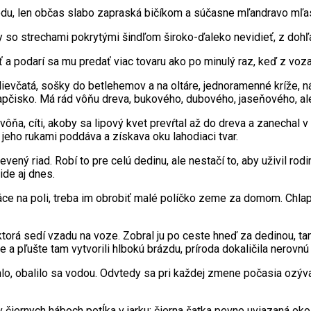
edu, len občas slabo zapraská bičíkom a súčasne mľandravo mľa
o strechami pokrytými šindľom široko-ďaleko nevidieť, z dohľa
 a podarí sa mu predať viac tovaru ako po minulý raz, keď z voza
ievčatá, sošky do betlehemov a na oltáre, jednoramenné kríže, ná
lapčisko. Má rád vôňu dreva, bukového, dubového, jaseňového, ale
vôňa, cíti, akoby sa lipový kvet prevŕtal až do dreva a zanecha
 jeho rukami poddáva a získava oku lahodiaci tvar.
vený riad. Robí to pre celú dedinu, ale nestačí to, aby uživil rod
ide aj dnes.
áce na poli, treba im obrobiť malé políčko zeme za domom. Chlape
torá sedí vzadu na voze. Zobral ju po ceste hneď za dedinou, tam
a pľušte tam vytvorili hlbokú brázdu, príroda dokaličila nerovnú
o, obalilo sa vodou. Odvtedy sa pri každej zmene počasia ozýva
 v čiernych háboch potĺka v jarku: čierna šatka pevne uviazaná ok