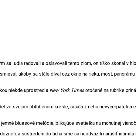
ým sa ľudia radovali a oslavovali tento zlom, on tíško skonal v 
usmieval, akoby sa stále díval cez okno na rieku, most, panorámu
žkou niekde uprostred a
New York Times
otočené na rubrike priná
del vo svojom obľúbenom kresle, sršala z neho nevyčerpateľná e
 jemné bluesové melódie, blikajúce svetielka na mohutnej vianočn
ozneli, a sústredení do ticha sme sa neodvážili narušiť intimitu 