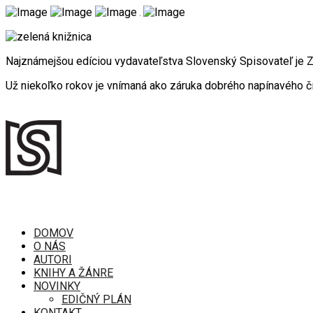
Najznámejšou edíciou vydavateľstva Slovenský Spisovateľ je
Už niekoľko rokov je vnímaná ako záruka dobrého napínavého čí
DOMOV
O NÁS
AUTORI
KNIHY A ŽÁNRE
NOVINKY
EDIČNÝ PLÁN
KONTAKT