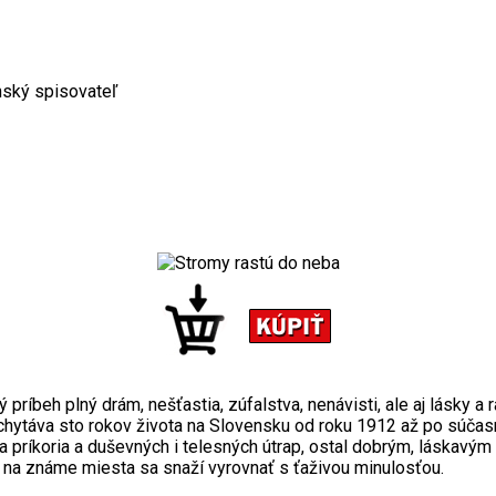
nský spisovateľ
íbeh plný drám, nešťastia, zúfalstva, nenávisti, ale aj lásky a r
hytáva sto rokov života na Slovensku od roku 1912 až po súčasn
eľa príkoria a duševných i telesných útrap, ostal dobrým, láska
 na známe miesta sa snaží vyrovnať s ťaživou minulosťou.