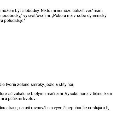
e môžem byť slobodný. Nikto mi nemôže ublížiť, veď mám
 a nesebecky,“ vysvetľoval mi. „Pokora má v sebe dynamický
a poľudšťuje.“
tvoria zelené smreky, jedle a štíty hôr.
oré sú zahalené bielymi mračnami. Vysoko hore, v tíšine, kam
ami a púčikmi kvetov.
nu stranu, naruší rovnováhu a vyvolá nepohodlie cestujúcich,