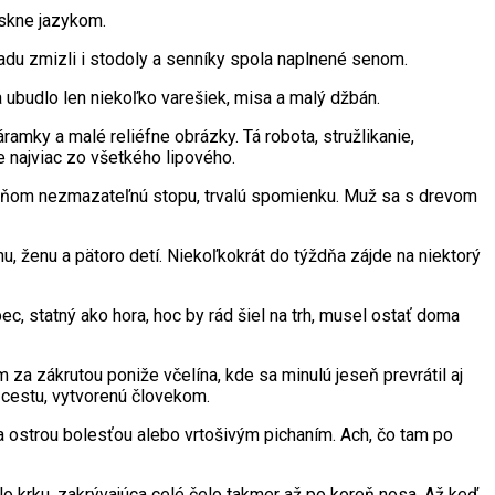
skne jazykom.
du zmizli i stodoly a senníky spola naplnené senom.
 ubudlo len niekoľko varešiek, misa a malý džbán.
ramky a malé reliéfne obrázky. Tá robota, stružlikanie,
 najviac zo všetkého lipového.
l v ňom nezmazateľnú stopu, trvalú spomienku. Muž sa s drevom
inu, ženu a pätoro detí. Niekoľkokrát do týždňa zájde na niektorý
c, statný ako hora, hoc by rád šiel na trh, musel ostať doma
 za zákrutou poniže včelína, kde sa minulú jeseň prevrátil aj
 cestu, vytvorenú človekom.
 ostrou bolesťou alebo vrtošivým pichaním. Ach, čo tam po
olo krku, zakrývajúca celé čelo takmer až po koreň nosa. Až keď