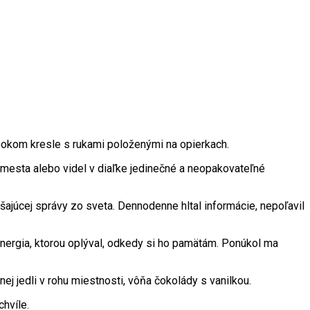
hlbokom kresle s rukami položenými na opierkach.
 mesta alebo videl v diaľke jedinečné a neopakovateľné
šajúcej správy zo sveta. Dennodenne hltal informácie, nepoľavil
nergia, ktorou oplýval, odkedy si ho pamätám. Ponúkol ma
ej jedli v rohu miestnosti, vôňa čokolády s vanilkou.
chvíle.