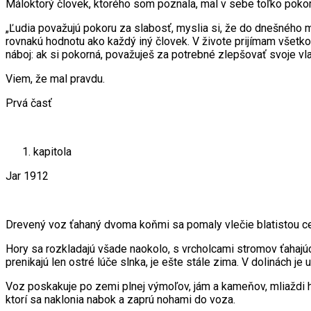
Máloktorý človek, ktorého som poznala, mal v sebe toľko pokory
„Ľudia považujú pokoru za slabosť, myslia si, že do dnešného
rovnakú hodnotu ako každý iný človek. V živote prijímam všetk
náboj: ak si pokorná, považuješ za potrebné zlepšovať svoje vla
Viem, že mal pravdu.
Prvá časť
kapitola
Jar 1912
Drevený voz ťahaný dvoma koňmi sa pomaly vlečie blatistou ces
Hory sa rozkladajú všade naokolo, s vrcholcami stromov ťahajú
prenikajú len ostré lúče slnka, je ešte stále zima. V dolinách je
Voz poskakuje po zemi plnej výmoľov, jám a kameňov, mliaždi hr
ktorí sa naklonia nabok a zaprú nohami do voza.