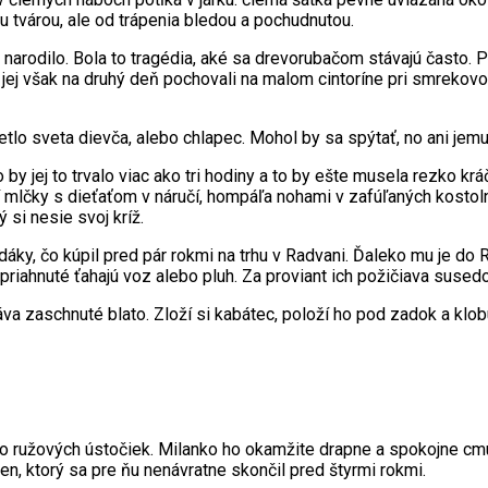
nou tvárou, ale od trápenia bledou a pochudnutou.
arodilo. Bola to tragédia, aké sa drevorubačom stávajú často. Pa
 jej však na druhý deň pochovali na malom cintoríne pri smrekovom
lo sveta dievča, alebo chlapec. Mohol by sa spýtať, no ani jemu, 
 jej to trvalo viac ako tri hodiny a to by ešte musela rezko kráč
dí mlčky s dieťaťom v náručí, hompáľa nohami v zafúľaných kosto
 si nesie svoj kríž.
áky, čo kúpil pred pár rokmi na trhu v Radvani. Ďaleko mu je do 
 zapriahnuté ťahajú voz alebo pluh. Za proviant ich požičiava suse
áva zaschnuté blato. Zloží si kabátec, položí ho pod zadok a klob
o ružových ústočiek. Milanko ho okamžite drapne a spokojne cmú
en, ktorý sa pre ňu nenávratne skončil pred štyrmi rokmi.