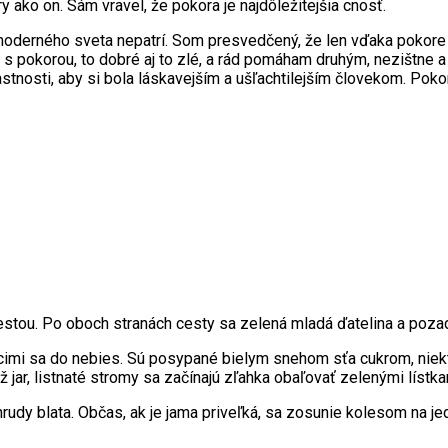
 ako on. Sám vravel, že pokora je najdôležitejšia cnosť.
 moderného sveta nepatrí. Som presvedčený, že len vďaka pokor
o s pokorou, to dobré aj to zlé, a rád pomáham druhým, nezištne
stnosti, aby si bola láskavejším a ušľachtilejším človekom. Pokor
tou. Po oboch stranách cesty sa zelená mladá ďatelina a pozadie 
cimi sa do nebies. Sú posypané bielym snehom sťa cukrom, niekt
 už jar, listnaté stromy sa začínajú zľahka obaľovať zelenými lístk
udy blata. Občas, ak je jama priveľká, sa zosunie kolesom na jed