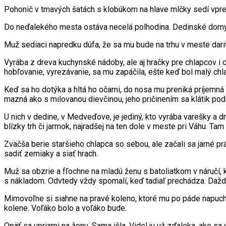
Pohonič v tmavých šatách s klobúkom na hlave mlčky sedí vpr
Do neďalekého mesta ostáva necelá polhodina. Dedinské domy s
Muž sediaci napredku dúfa, že sa mu bude na trhu v meste dariť
Vyrába z dreva kuchynské nádoby, ale aj hračky pre chlapcov i d
hobľovanie, vyrezávanie, sa mu zapáčila, ešte keď bol malý ch
Keď sa ho dotýka a hltá ho očami, do nosa mu preniká príjemná 
mazná ako s milovanou dievčinou, jeho pričinením sa klátik pod
U nich v dedine, v Medveďove, je jediný, kto vyrába varešky a dre
blízky trh či jarmok, najradšej na ten dole v meste pri Váhu. Tam 
Zväčša berie staršieho chlapca so sebou, ale začali sa jarné pr
sadiť zemiaky a siať hrach.
Muž sa obzrie a fľochne na mladú ženu s batoliatkom v náručí, k
s nákladom. Odvtedy vždy spomalí, keď tadiaľ prechádza. Dažde 
Mimovoľne si siahne na pravé koleno, ktoré mu po páde napuchl
kolene. Voľáko bolo a voľáko bude.
Opäť sa upriami na ženu. Sama išla. Videl ju už zďaleka, ako sa