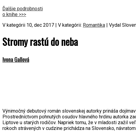
Ďalšie podrobnosti
o knihe >>>
V kategórii 10, dec 2017 | V kategórii:
Romantika
| Vydal Slove
Stromy rastú do neba
Ivona Gallová
Výnimočný debutový román slovenskej autorky prináša dojímavý pr
Prostredníctvom pohnutých osudov hlavného hrdinu autorka zac
Liptove u starých rodičov. Napriek tomu, že v mladosti zažil v
rokoch strávených v cudzine prichádza na Slovensko, návratom