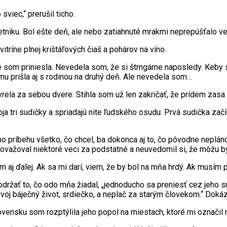
sviec,“ prerušil ticho.
iku. Bol ešte deň, ale nebo zatiahnuté mrakmi neprepúšťalo veľ
vitríne plnej krištáľových čiaš a pohárov na víno.
ré som priniesla. Nevedela som, že si štrngáme naposledy. Keby 
 prišla aj s rodinou na druhý deň. Ale nevedela som…
vrela za sebou dvere. Stihla som už len zakričať, že prídem zasa
ja tri sudičky a spriadajú nite ľudského osudu. Prvá sudička začína
 príbehu všetko, čo chcel, ba dokonca aj to, čo pôvodne neplán
epovažoval niektoré veci za podstatné a neuvedomil si, že môžu b
aj ďalej. Ak sa mi darí, viem, že by bol na mňa hrdý. Ak musím 
ržať to, čo odo mňa žiadal, „jednoducho sa preniesť cez jeho smr
voj báječný život, srdiečko, a neplač za starým človekom.“ Dokáz
ovensku som rozptýlila jeho popol na miestach, ktoré mi označil