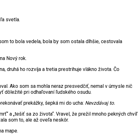
a svetla.
som to bola vedela, bola by som ostala dlhšie, cestovala
 na Nový rok.
, druhá ho rozvíja a tretia prestrihuje vlákno života. Čo
oval. Ako som sa mohla neraz presvedčiť, nemal v úmysle nič
yť dôležité pri odhaľovaní ľudského osudu.
prekonávať prekážky, šepká mi do ucha:
Nevzdávaj to.
ť“ a „tešiť sa zo života“. Vravel, že prežil mnoho pekných chvíľ
ala som to, ale až oveľa neskôr.
 na mape.