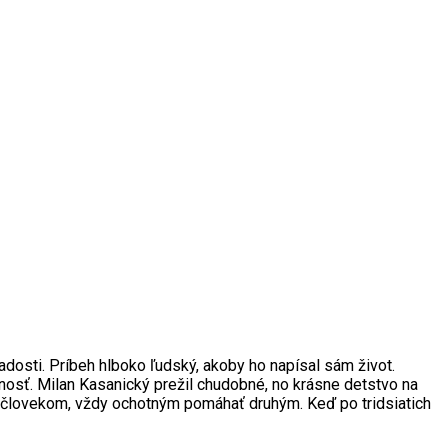
adosti. Príbeh hlboko ľudský, akoby ho napísal sám život.
osť. Milan Kasanický prežil chudobné, no krásne detstvo na
vým človekom, vždy ochotným pomáhať druhým. Keď po tridsiatich