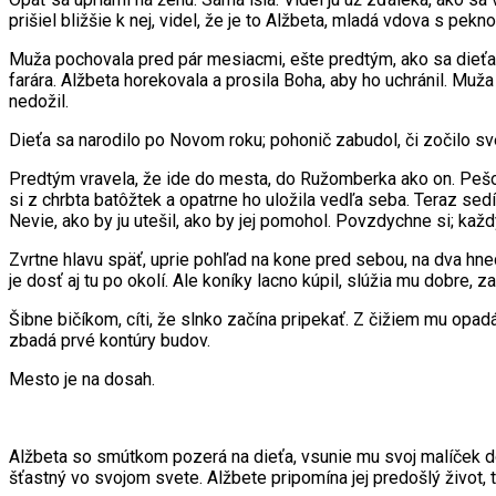
prišiel bližšie k nej, videl, že je to Alžbeta, mladá vdova s pek
Muža pochovala pred pár mesiacmi, ešte predtým, ako sa dieťa n
farára. Alžbeta horekovala a prosila Boha, aby ho uchránil. Muža
nedožil.
Dieťa sa narodilo po Novom roku; pohonič zabudol, či zočilo svet
Predtým vravela, že ide do mesta, do Ružomberka ako on. Pešo by
si z chrbta batôžtek a opatrne ho uložila vedľa seba. Teraz se
Nevie, ako by ju utešil, ako by jej pomohol. Povzdychne si; každý
Zvrtne hlavu späť, uprie pohľad na kone pred sebou, na dva hned
je dosť aj tu po okolí. Ale koníky lacno kúpil, slúžia mu dobre,
Šibne bičíkom, cíti, že slnko začína pripekať. Z čižiem mu opad
zbadá prvé kontúry budov.
Mesto je na dosah.
Alžbeta so smútkom pozerá na dieťa, vsunie mu svoj malíček d
šťastný vo svojom svete. Alžbete pripomína jej predošlý život, t