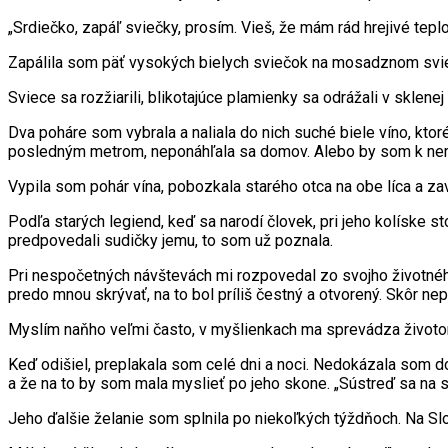
„Srdiečko, zapáľ sviečky, prosím. Vieš, že mám rád hrejivé teplo 
Zapálila som päť vysokých bielych sviečok na mosadznom svietn
Sviece sa rozžiarili, blikotajúce plamienky sa odrážali v sklenej 
Dva poháre som vybrala a naliala do nich suché biele víno, kto
posledným metrom, neponáhľala sa domov. Alebo by som k nemu
Vypila som pohár vína, pobozkala starého otca na obe líca a za
Podľa starých legiend, keď sa narodí človek, pri jeho kolíske sto
predpovedali sudičky jemu, to som už poznala.
Pri nespočetných návštevách mi rozpovedal zo svojho životného
predo mnou skrývať, na to bol príliš čestný a otvorený. Skôr n
Myslím naňho veľmi často, v myšlienkach ma sprevádza životom 
Keď odišiel, preplakala som celé dni a noci. Nedokázala som dod
a že na to by som mala myslieť po jeho skone. „Sústreď sa na s
Jeho ďalšie želanie som splnila po niekoľkých týždňoch. Na Sl