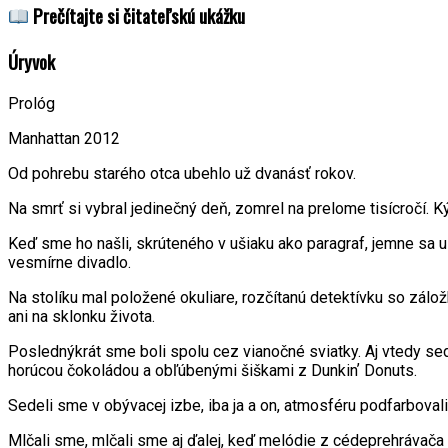
Prečítajte si čitateľskú ukážku
Úryvok
Prológ
Manhattan 2012
Od pohrebu starého otca ubehlo už dvanásť rokov.
Na smrť si vybral jedinečný deň, zomrel na prelome tisícročí. K
Keď sme ho našli, skrúteného v ušiaku ako paragraf, jemne sa 
vesmírne divadlo.
Na stolíku mal položené okuliare, rozčítanú detektívku so zálo
ani na sklonku života.
Poslednýkrát sme boli spolu cez vianočné sviatky. Aj vtedy se
horúcou čokoládou a obľúbenými šiškami z Dunkinʼ Donuts.
Sedeli sme v obývacej izbe, iba ja a on, atmosféru podfarbovali
Mlčali sme, mlčali sme aj ďalej, keď melódie z cédeprehrávača d