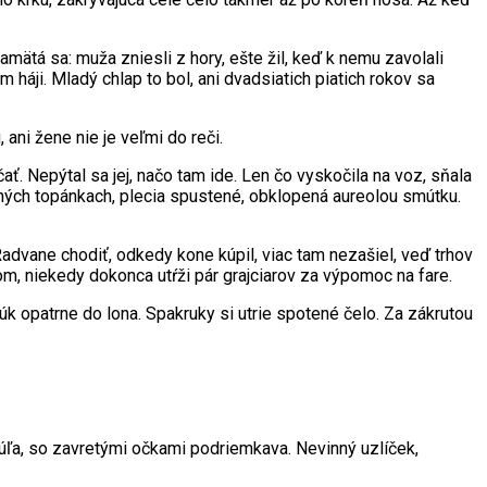
mätá sa: muža zniesli z hory, ešte žil, keď k nemu zavolali
 háji. Mladý chlap to bol, ani dvadsiatich piatich rokov sa
ani žene nie je veľmi do reči.
ať. Nepýtal sa jej, načo tam ide. Len čo vyskočila na voz, sňala
lných topánkach, plecia spustené, obklopená aureolou smútku.
Radvane chodiť, odkedy kone kúpil, viac tam nezašiel, veď trhov
dom, niekedy dokonca utŕži pár grajciarov za výpomoc na fare.
úk opatrne do lona. Spakruky si utrie spotené čelo. Za zákrutou
ľa, so zavretými očkami podriemkava. Nevinný uzlíček,