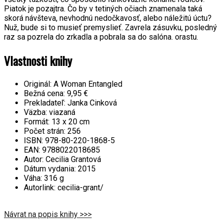
Piatok je pozajtra. Čo by v tetiných očiach znamenala taká
skorá návšteva, nevhodnú nedočkavosť, alebo náležitú úctu?
Nuž, bude si to musieť premyslieť. Zavrela zásuvku, posledný
raz sa pozrela do zrkadla a pobrala sa do salóna. orastu.
Vlastnosti knihy
Originál:
A Woman Entangled
Bežná cena:
9,95 €
Prekladateľ:
Janka Cinková
Väzba:
viazaná
Formát:
13 x 20 cm
Počet strán:
256
ISBN:
978-80-220-1868-5
EAN:
9788022018685
Autor:
Cecilia Grantová
Dátum vydania:
2015
Váha:
316 g
Autorlink:
cecilia-grant/
Návrat na popis knihy >>>