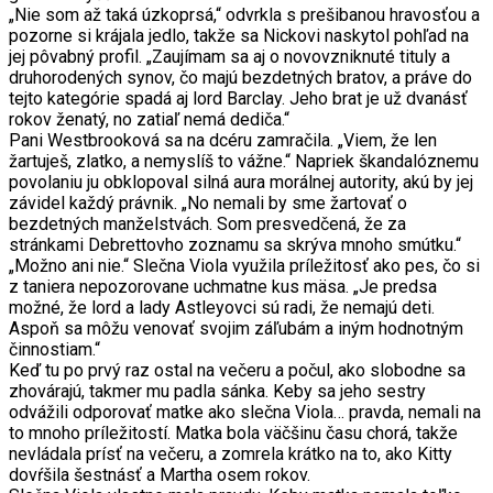
„Nie som až taká úzkoprsá,“ odvrkla s prešibanou hravosťou a
pozorne si krájala jedlo, takže sa Nickovi naskytol pohľad na
jej pôvabný profil. „Zaujímam sa aj o novovzniknuté tituly a
druhorodených synov, čo majú bezdetných bratov, a práve do
tejto kategórie spadá aj lord Barclay. Jeho brat je už dvanásť
rokov ženatý, no zatiaľ nemá dediča.“
Pani Westbrooková sa na dcéru zamračila. „Viem, že len
žartuješ, zlatko, a nemyslíš to vážne.“ Napriek škandalóznemu
povolaniu ju obklopoval silná aura morálnej autority, akú by jej
závidel každý právnik. „No nemali by sme žartovať o
bezdetných manželstvách. Som presvedčená, že za
stránkami Debrettovho zoznamu sa skrýva mnoho smútku.“
„Možno ani nie.“ Slečna Viola využila príležitosť ako pes, čo si
z taniera nepozorovane uchmatne kus mäsa. „Je predsa
možné, že lord a lady Astleyovci sú radi, že nemajú deti.
Aspoň sa môžu venovať svojim záľubám a iným hodnotným
činnostiam.“
Keď tu po prvý raz ostal na večeru a počul, ako slobodne sa
zhovárajú, takmer mu padla sánka. Keby sa jeho sestry
odvážili odporovať matke ako slečna Viola… pravda, nemali na
to mnoho príležitostí. Matka bola väčšinu času chorá, takže
nevládala prísť na večeru, a zomrela krátko na to, ako Kitty
dovŕšila šestnásť a Martha osem rokov.