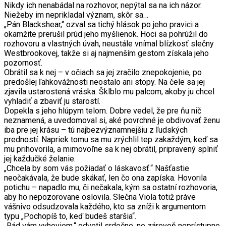
Nikdy ich nenabádal na rozhovor, nepýtal sa na ich názor.
Niežeby im neprikladal význam, skôr sa…
„Pán Blackshear,“ ozval sa tichý hlások po jeho pravici a
okamžite prerušil prúd jeho myšlienok. Hoci sa pohrúžil do
rozhovoru a vlastných úvah, neustále vnímal blízkosť slečny
Westbrookovej, takže si aj najmenším gestom získala jeho
pozornosť.
Obrátil sa k nej – v očiach sa jej zračilo znepokojenie, po
predošlej ľahkovážnosti neostalo ani stopy. Na čele sa jej
zjavila ustarostená vráska. Šklblo mu palcom, akoby ju chcel
vyhladiť a zbaviť ju starostí.
Dopekla s jeho hlúpym telom. Dobre vedel, že pre ňu nič
neznamená, a uvedomoval si, aké povrchné je obdivovať ženu
iba pre jej krásu – tú najbezvýznamnejšiu z ľudských
predností. Napriek tomu sa mu zrýchlil tep zakaždým, keď sa
mu prihovorila, a mimovoľne sa k nej obrátil, pripravený splniť
jej každučké želanie.
„Chcela by som vás požiadať o láskavosť.“ Našťastie
neočakávala, že bude skákať, len čo ona zapíska. Hovorila
potichu – napadlo mu, či nečakala, kým sa ostatní rozhovoria,
aby ho nepozorovane oslovila. Slečna Viola totiž práve
vášnivo odsudzovala každého, kto sa zníži k argumentom
typu „Pochopíš to, keď budeš staršia“.
„Rád vám vyhoviem,“ odvetil srdečne, no zároveň neprístupne