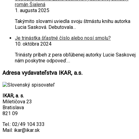
román Šialená
1. augusta 2025
Takýmito slovami uviedla svoju štrnástu knihu autorka
Lucia Sasková. Debutovala…
Je trinástka šťastné číslo alebo nosí smolu?
10. októbra 2024
Trinásty príbeh z pera obľúbenej autorky Lucie Saskovej
nám poskytne odpoveď.…
Adresa vydavateľstva IKAR, a.s.
IKAR, a. s.
Miletičova 23
Bratislava
821 09
Tel.: 02/49 104 333
Mail: ikar@ikar.sk