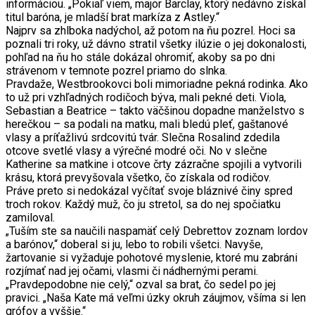
informáciou. „Pokiaľ viem, major Barclay, ktorý nedávno získal
titul baróna, je mladší brat markíza z Astley.“
Najprv sa zhlboka nadýchol, až potom na ňu pozrel. Hoci sa
poznali tri roky, už dávno stratil všetky ilúzie o jej dokonalosti,
pohľad na ňu ho stále dokázal ohromiť, akoby sa po dni
strávenom v temnote pozrel priamo do slnka.
Pravdaže, Westbrookovci boli mimoriadne pekná rodinka. Ako
to už pri vzhľadných rodičoch býva, mali pekné deti. Viola,
Sebastian a Beatrice – takto väčšinou dopadne manželstvo s
herečkou – sa podali na matku, mali bledú pleť, gaštanové
vlasy a príťažlivú srdcovitú tvár. Slečna Rosalind zdedila
otcove svetlé vlasy a výrečné modré oči. No v slečne
Katherine sa matkine i otcove črty zázračne spojili a vytvorili
krásu, ktorá prevyšovala všetko, čo získala od rodičov.
Práve preto si nedokázal vyčítať svoje bláznivé činy spred
troch rokov. Každý muž, čo ju stretol, sa do nej spočiatku
zamiloval.
„Tuším ste sa naučili naspamäť celý Debrettov zoznam lordov
a barónov,“ doberal si ju, lebo to robili všetci. Navyše,
žartovanie si vyžaduje pohotové myslenie, ktoré mu zabráni
rozjímať nad jej očami, vlasmi či nádhernými perami.
„Pravdepodobne nie celý,“ ozval sa brat, čo sedel po jej
pravici. „Naša Kate má veľmi úzky okruh záujmov, všíma si len
grófov a vyššie.“