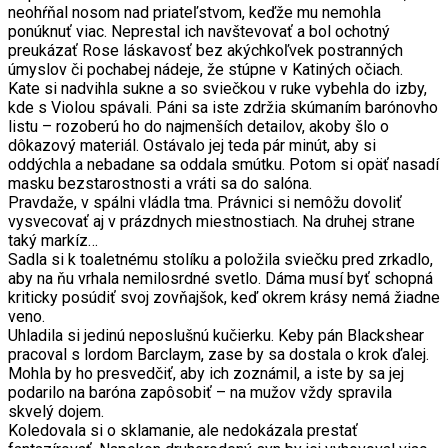
neohŕňal nosom nad priateľstvom, keďže mu nemohla
ponúknuť viac. Neprestal ich navštevovať a bol ochotný
preukázať Rose láskavosť bez akýchkoľvek postranných
úmyslov či pochabej nádeje, že stúpne v Katiných očiach.
Kate si nadvihla sukne a so sviečkou v ruke vybehla do izby,
kde s Violou spávali. Páni sa iste zdržia skúmaním barónovho
listu – rozoberú ho do najmenších detailov, akoby šlo o
dôkazový materiál. Ostávalo jej teda pár minút, aby si
oddýchla a nebadane sa oddala smútku. Potom si opäť nasadí
masku bezstarostnosti a vráti sa do salóna.
Pravdaže, v spálni vládla tma. Právnici si nemôžu dovoliť
vysvecovať aj v prázdnych miestnostiach. Na druhej strane
taký markíz…
Sadla si k toaletnému stolíku a položila sviečku pred zrkadlo,
aby na ňu vrhala nemilosrdné svetlo. Dáma musí byť schopná
kriticky posúdiť svoj zovňajšok, keď okrem krásy nemá žiadne
veno.
Uhladila si jedinú neposlušnú kučierku. Keby pán Blackshear
pracoval s lordom Barclaym, zase by sa dostala o krok ďalej.
Mohla by ho presvedčiť, aby ich zoznámil, a iste by sa jej
podarilo na baróna zapôsobiť – na mužov vždy spravila
skvelý dojem.
Koledovala si o sklamanie, ale nedokázala prestať