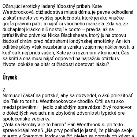
Očarujúci eroticky ladený ľúbostný príbeh. Kate
Westbrooková, ctižiadostivá mladá dáma, je pevne odhodlaná
získať miesto vo vyššej spoločnosti, ktoré jej ako vnučke
grófa právom patrí, a nájsť si vhodného manžela. Zdá sa, že
duchaplnej kráske nič nestojí v ceste – pravda, až na
príťažlivého právnika Nicka Blacksheara, ktorý ju na otcovu
žiadosť chráni pred nástrahami londýnskej smotánky. Ani ich
odlišné plány však nezabránia vzniku vzájomnej náklonnosti, a
keď sa k nej pridá vášeň, Kate je s rozumom v koncoch. Čas
sa kráti a ona musí nájsť odpoveď na najťažšiu otázku v
živote: dokáže na oltár ctižiadosti obetovať lásku?
Úryvok
2
Nemusel čakať na portské, aby sa dozvedel, o akú príležitosť
ide. Tak to totiž u Westbrookovcov chodilo. Cítil sa tu ako
medzi právnikmi – jedlo zakaždým sprevádzal živý rozhovor
o dôležitých veciach, nie zbytočné zdvorilosti typické pre
spoločenské večierky.
„Volá sa Barclay a je to barón.“ Pán Westbrook si pri tejto
správe krájal rezeň. „Na prvý pohľad je jasné, že plánuje svoje
miesto v Snemovni lordov využiť, nielen sa pomaly oťukávať a