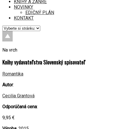
KNIHY A ŽÁNRE
NOVINKY
EDIČNÝ PLÁN
KONTAKT
Na vrch
Knihy vydavateľstva Slovenský spisovateľ
Romantika
Autor
:
Cecilia Grantová
Odporúčaná cena
:
9,95 €
Výroba
: 2015