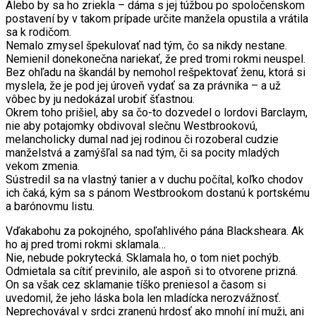
Alebo by sa ho zriekla – dáma s jej túžbou po spoločenskom
postavení by v takom prípade určite manžela opustila a vrátila
sa k rodičom.
Nemalo zmysel špekulovať nad tým, čo sa nikdy nestane.
Nemienil donekonečna nariekať, že pred tromi rokmi neuspel.
Bez ohľadu na škandál by nemohol rešpektovať ženu, ktorá si
myslela, že je pod jej úroveň vydať sa za právnika – a už
vôbec by ju nedokázal urobiť šťastnou.
Okrem toho prišiel, aby sa čo-to dozvedel o lordovi Barclaym,
nie aby potajomky obdivoval slečnu Westbrookovú,
melancholicky dumal nad jej rodinou či rozoberal cudzie
manželstvá a zamýšľal sa nad tým, či sa pocity mladých
vekom zmenia.
Sústredil sa na vlastný tanier a v duchu počítal, koľko chodov
ich čaká, kým sa s pánom Westbrookom dostanú k portskému
a barónovmu listu.
Vďakabohu za pokojného, spoľahlivého pána Blacksheara. Ak
ho aj pred tromi rokmi sklamala…
Nie, nebude pokrytecká. Sklamala ho, o tom niet pochýb.
Odmietala sa cítiť previnilo, ale aspoň si to otvorene prizná.
On sa však cez sklamanie tíško preniesol a časom si
uvedomil, že jeho láska bola len mladícka nerozvážnosť.
Neprechovával v srdci zranenú hrdosť ako mnohí iní muži, ani