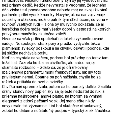
fantazírovať. Napokon druhorodený syn by jej vyhovoval viac
než priamy dedič. Keďže nevyrastal s vedomím, že jedného
dňa získa titul, pravdepodobne nebude mať na svoju životnú
partnerku príliš vysoké nároky. Navyše, ak sa naozaj venuje
sociálnym otázkam, možno patrí k tým šľachticom, čo veria v
rovnosť všetkých ľudí – a ona by mu rýchlo dokázala, že aj
herečkina dcéra môže mať všetky dobré vlastnosti, na ktorých
pri výbere manželky skutočne záleží.
Nesmie sa však príliš spoliehať na takéto vykonštruované
nádeje. Nespokojne stisla pery a prudko vydýchla, takže
plamienok sviečky poskočil a na chvíľku osvetlil podnos, kde
jej slúžka nechávala poštu.
Keď sa chystala na večeru, podnos bol prázdny, no teraz tam
ležal list. Zazrela ho iba na chvíľočku, ale srdce sa jej
okamžite rozbúšilo – zdalo sa, že je ofrankovaný.
Iba členovia parlamentu mohli frankovať listy, nik iný toto
privilégium nemal. Opatrne sa poň načiahla, chytila ho za
rožtek a pritiahla do svetla sviečky.
Chvíľku naň uprene zízala, potom sa ho pomaly dotkla. Zacítila
drahý slonovinový papier, aký sa jej ešte nedostal do rúk, a
príjemne naškrobené ľanové plátno, na ktorom sa vynímal
elegantný zlatistý pečatný vosk. Jej meno ešte nikdy
nevyzeralo tak významne. List bol skutočne ofrankovaný,
zdobil ho dátum a nečitateľný podpis – typický znak šľachtica.