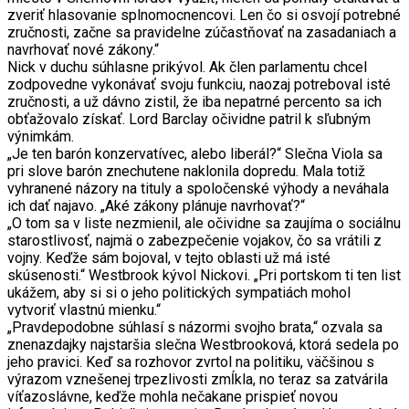
zveriť hlasovanie splnomocnencovi. Len čo si osvojí potrebné
zručnosti, začne sa pravidelne zúčastňovať na zasadaniach a
navrhovať nové zákony.“
Nick v duchu súhlasne prikývol. Ak člen parlamentu chcel
zodpovedne vykonávať svoju funkciu, naozaj potreboval isté
zručnosti, a už dávno zistil, že iba nepatrné percento sa ich
obťažovalo získať. Lord Barclay očividne patril k sľubným
výnimkám.
„Je ten barón konzervatívec, alebo liberál?“ Slečna Viola sa
pri slove barón znechutene naklonila dopredu. Mala totiž
vyhranené názory na tituly a spoločenské výhody a neváhala
ich dať najavo. „Aké zákony plánuje navrhovať?“
„O tom sa v liste nezmienil, ale očividne sa zaujíma o sociálnu
starostlivosť, najmä o zabezpečenie vojakov, čo sa vrátili z
vojny. Keďže sám bojoval, v tejto oblasti už má isté
skúsenosti.“ Westbrook kývol Nickovi. „Pri portskom ti ten list
ukážem, aby si si o jeho politických sympatiách mohol
vytvoriť vlastnú mienku.“
„Pravdepodobne súhlasí s názormi svojho brata,“ ozvala sa
znenazdajky najstaršia slečna Westbrooková, ktorá sedela po
jeho pravici. Keď sa rozhovor zvrtol na politiku, väčšinou s
výrazom vznešenej trpezlivosti zmĺkla, no teraz sa zatvárila
víťazoslávne, keďže mohla nečakane prispieť novou