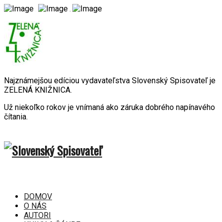
Najznámejšou edíciou vydavateľstva Slovenský Spisovateľ je
ZELENÁ KNIŽNICA.
Už niekoľko rokov je vnímaná ako záruka dobrého napínavého
čítania.
DOMOV
O NÁS
AUTORI