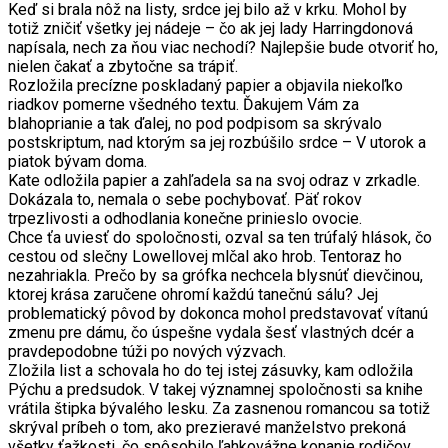
Keď si brala nôž na listy, srdce jej bilo až v krku. Mohol by
totiž zničiť všetky jej nádeje – čo ak jej lady Harringdonová
napísala, nech za ňou viac nechodí? Najlepšie bude otvoriť ho,
nielen čakať a zbytočne sa trápiť.
Rozložila precízne poskladaný papier a objavila niekoľko
riadkov pomerne všedného textu. Ďakujem Vám za
blahoprianie a tak ďalej, no pod podpisom sa skrývalo
postskriptum, nad ktorým sa jej rozbúšilo srdce – V utorok a
piatok bývam doma.
Kate odložila papier a zahľadela sa na svoj odraz v zrkadle.
Dokázala to, nemala o sebe pochybovať. Päť rokov
trpezlivosti a odhodlania konečne prinieslo ovocie.
Chce ťa uviesť do spoločnosti, ozval sa ten trúfalý hlások, čo
cestou od slečny Lowellovej mlčal ako hrob. Tentoraz ho
nezahriakla. Prečo by sa grófka nechcela blysnúť dievčinou,
ktorej krása zaručene ohromí každú tanečnú sálu? Jej
problematický pôvod by dokonca mohol predstavovať vítanú
zmenu pre dámu, čo úspešne vydala šesť vlastných dcér a
pravdepodobne túži po nových výzvach.
Zložila list a schovala ho do tej istej zásuvky, kam odložila
Pýchu a predsudok. V takej významnej spoločnosti sa knihe
vrátila štipka bývalého lesku. Za zasnenou romancou sa totiž
skrýval príbeh o tom, ako prezieravé manželstvo prekoná
všetky ťažkosti, čo spôsobilo ľahkovážne konanie rodičov.