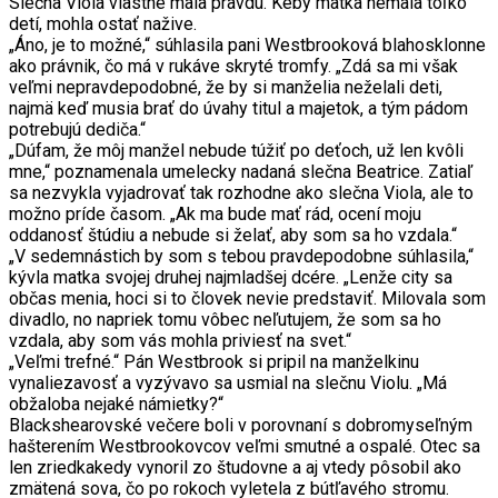
Slečna Viola vlastne mala pravdu. Keby matka nemala toľko
detí, mohla ostať nažive.
„Áno, je to možné,“ súhlasila pani Westbrooková blahosklonne
ako právnik, čo má v rukáve skryté tromfy. „Zdá sa mi však
veľmi nepravdepodobné, že by si manželia neželali deti,
najmä keď musia brať do úvahy titul a majetok, a tým pádom
potrebujú dediča.“
„Dúfam, že môj manžel nebude túžiť po deťoch, už len kvôli
mne,“ poznamenala umelecky nadaná slečna Beatrice. Zatiaľ
sa nezvykla vyjadrovať tak rozhodne ako slečna Viola, ale to
možno príde časom. „Ak ma bude mať rád, ocení moju
oddanosť štúdiu a nebude si želať, aby som sa ho vzdala.“
„V sedemnástich by som s tebou pravdepodobne súhlasila,“
kývla matka svojej druhej najmladšej dcére. „Lenže city sa
občas menia, hoci si to človek nevie predstaviť. Milovala som
divadlo, no napriek tomu vôbec neľutujem, že som sa ho
vzdala, aby som vás mohla priviesť na svet.“
„Veľmi trefné.“ Pán Westbrook si pripil na manželkinu
vynaliezavosť a vyzývavo sa usmial na slečnu Violu. „Má
obžaloba nejaké námietky?“
Blackshearovské večere boli v porovnaní s dobromyseľným
hašterením Westbrookovcov veľmi smutné a ospalé. Otec sa
len zriedkakedy vynoril zo študovne a aj vtedy pôsobil ako
zmätená sova, čo po rokoch vyletela z bútľavého stromu.