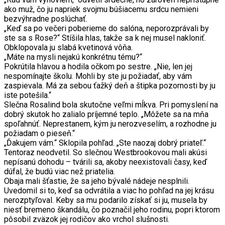
ako muž, čo ju napriek svojmu búšiacemu srdcu nemieni
bezvýhradne poslúchať.
„Keď sa po večeri poberieme do salóna, neporozprávali by
ste sa s Rose?“ Stíšila hlas, takže sa k nej musel nakloniť.
Obklopovala ju slabá kvetinová vôňa.
„Máte na mysli nejakú konkrétnu tému?“
Pokrútila hlavou a hodila očkom po sestre. „Nie, len jej
nespomínajte školu. Mohli by ste ju požiadať, aby vám
zaspievala. Má za sebou ťažký deň a štipka pozornosti by ju
iste potešila.“
Slečna Rosalind bola skutočne veľmi mĺkva. Pri pomyslení na
dobrý skutok ho zalialo príjemné teplo. „Môžete sa na mňa
spoľahnúť. Neprestanem, kým ju nerozveselím, a rozhodne ju
požiadam o pieseň.“
„Ďakujem vám.“ Sklopila pohľad. „Ste naozaj dobrý priateľ.“
Tentoraz neodvetil. So slečnou Westbrookovou mali akúsi
nepísanú dohodu – tvárili sa, akoby neexistovali časy, keď
dúfal, že budú viac než priatelia.
Obaja mali šťastie, že sa jeho bývalé nádeje nesplnili.
Uvedomil si to, keď sa odvrátila a viac ho pohľad na jej krásu
nerozptyľoval. Keby sa mu podarilo získať si ju, musela by
niesť bremeno škandálu, čo poznačil jeho rodinu, popri ktorom
pôsobil zväzok jej rodičov ako vrchol slušnosti.