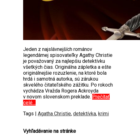
Jeden z najslávnejších románov
legendárnej spisovateľky Agathy Christie
je považovaný za najlepšiu detektívku
všetkých čias. Originálna zápletka a ešte
originálnejšie rozuzlenie, na ktoré bola
hrdá i samotná autorka, sú zárukou
skvelého čitateľského zážitku. Po rokoch
vychádza Vražda Rogera Ackroyda
v novom slovenskom preklade.
Prečítať
celé…
Tags |
Agatha Christie
,
detektívka
,
krimi
Vyhľadávanie na stránke