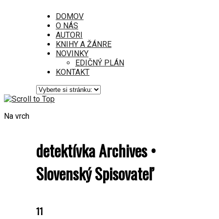
DOMOV
O NÁS
AUTORI
KNIHY A ŽÁNRE
NOVINKY
EDIČNÝ PLÁN
KONTAKT
Na vrch
detektívka Archives •
Slovenský Spisovateľ
11