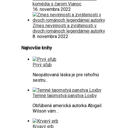
komédia s čarom Vianoc
16. novembra 2022
Zmes nevinnosti a zvrátenosti v
dvoch románoch legendárnej autorky
8. novembra 2022
Najnovšie knihy
Prvý sľub
Neopätovaná láska je pre rehoľnú
sestru…
Temné tajomstvá panstva Loxby
Obľúbená americká autorka Abigail
Wilson vám…
Krvavý erb