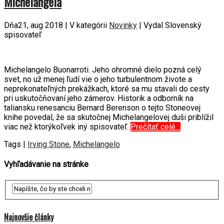
Michelangela
Dňa21, aug 2018 | V kategórii
Novinky
| Vydal Slovenský
spisovateľ
Michelangelo Buonarroti. Jeho ohromné dielo pozná celý
svet, no už menej ľudí vie o jeho turbulentnom živote a
neprekonateľných prekážkach, ktoré sa mu stavali do cesty
pri uskutočňovaní jeho zámerov. Historik a odborník na
taliansku renesanciu Bernard Berenson o tejto Stoneovej
knihe povedal, že sa skutočnej Michelangelovej duši priblížil
viac než ktorýkoľvek iný spisovateľ.
Prečítať celé…
Tags |
Irving Stone
,
Michelangelo
Vyhľadávanie na stránke
Najnovšie články