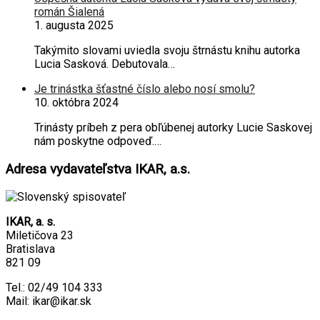
román Šialená
1. augusta 2025
Takýmito slovami uviedla svoju štrnástu knihu autorka
Lucia Sasková. Debutovala…
Je trinástka šťastné číslo alebo nosí smolu?
10. októbra 2024
Trinásty príbeh z pera obľúbenej autorky Lucie Saskovej
nám poskytne odpoveď.…
Adresa vydavateľstva IKAR, a.s.
IKAR, a. s.
Miletičova 23
Bratislava
821 09
Tel.: 02/49 104 333
Mail: ikar@ikar.sk