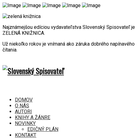
Najznámejšou edíciou vydavateľstva Slovenský Spisovateľ je
ZELENÁ KNIŽNICA.
Už niekoľko rokov je vnímaná ako záruka dobrého napínavého
čítania.
DOMOV
O NÁS
AUTORI
KNIHY A ŽÁNRE
NOVINKY
EDIČNÝ PLÁN
KONTAKT