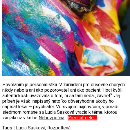
Povolaním je personalistka. V zariadení pre duševne chorých
nikdy nebola ani ako pozorovateľ ani ako pacient. Hoci kvôli
autentickosti uvažovala o tom, či sa tam nedá „zavrieť“. Jej
príbeh je však napísaný natoľko dôveryhodne akoby ho
napísal lekár – psychiater. Vo svojom najnovšom, v poradí
siedmom románe sa Lucia Sasková vracia k téme, ktorou
zaujala už v knihe
Nebezpečná
.
Prečítať celé…
Tags |
Lucia Sasková
,
Rozpoltená