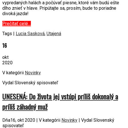
vypredaných halách a počúvať piesne, ktoré vám budú ešte
dlho znieť v hlave. Pripútajte sa, prosím, bude to poriadne
divoká jazda!
Prečítať celé…
Tags |
Lucia Sasková
,
Utajená
16
okt
2020
V kategórii
Novinky
Vydal Slovenský spisovateľ
UNESENÁ: Do života jej vstúpi príliš dokonalý a
príliš záhadný muž
Dňa16, okt 2020 | V kategórii
Novinky
| Vydal Slovenský
spisovateľ