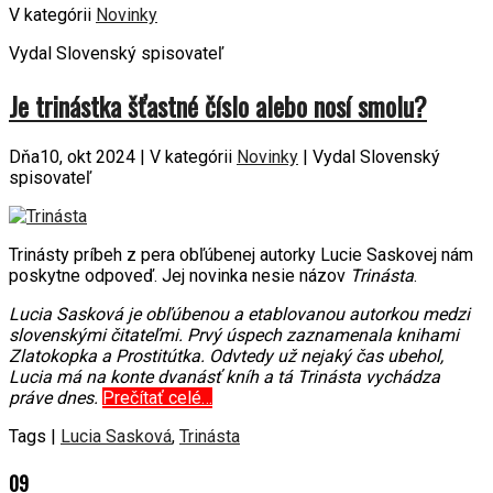
V kategórii
Novinky
Vydal Slovenský spisovateľ
Je trinástka šťastné číslo alebo nosí smolu?
Dňa10, okt 2024 | V kategórii
Novinky
| Vydal Slovenský
spisovateľ
Trinásty príbeh z pera obľúbenej autorky Lucie Saskovej nám
poskytne odpoveď. Jej novinka nesie názov
Trinásta
.
Lucia Sasková je obľúbenou a etablovanou autorkou medzi
slovenskými čitateľmi. Prvý úspech zaznamenala knihami
Zlatokopka a Prostitútka. Odvtedy už nejaký čas ubehol,
Lucia má na konte dvanásť kníh a tá Trinásta vychádza
práve dnes.
Prečítať celé…
Tags |
Lucia Sasková
,
Trinásta
09