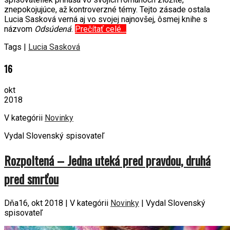
znepokojujúce, až kontroverzné témy. Tejto zásade ostala
Lucia Sasková verná aj vo svojej najnovšej, ôsmej knihe s
názvom
Odsúdená
.
Prečítať celé…
Tags |
Lucia Sasková
16
okt
2018
V kategórii
Novinky
Vydal Slovenský spisovateľ
Rozpoltená – Jedna uteká pred pravdou, druhá
pred smrťou
Dňa16, okt 2018 | V kategórii
Novinky
| Vydal Slovenský
spisovateľ