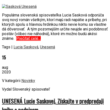
Populárna slovenská spisovateľka Lucia Sasková odporúča
svoj nový román všetkým, ktorí majú radi napätie a príbehy, pri
ktorých spolu s hlavnou hrdinkou nikto nevie komu sa vlastne
dá dôverovať. A tým pozornejším určite neujde ani podobnosť
postáv (vôbec nie náhodná), ktoré im možno budú akési
známe.
Prečítať celé…
Tags |
Lucia Sasková
,
Unesená
15
aug
2020
V kategórii
Novinky
Vydal Slovenský spisovateľ
UNESENÁ Lucie Saskovej. Získajte v predpredaji
knihu s podpisom