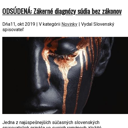
ODSÚDENÁ: Zákerné diagnózy súdia bez zákonov
Dňa11, okt 2019 | V kategórii
Novinky
| Vydal Slovenský
spisovateľ
Jedna z najúspešnejších súčasných slo­venských
spisovateliek prináša vo svojich románoch zložité,