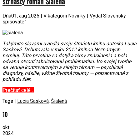
štrnásty román Šialená
Dňa01, aug 2025 | V kategórii
Novinky
| Vydal Slovenský
spisovateľ
Takýmito slovami uviedla svoju štrnástu knihu autorka Lucia
Sasková. Debutovala v roku 2012 knihou Neznámych
nemiluj. Táto prvotina sa dotýka témy znásilnenia a bola
odvaha otvoriť tabuizovanú problematiku. Vo svojej tvorbe
sa venuje kontroverzným a silným témam — psychické
diagnózy, násilie, vážne životné traumy — prezentované z
pohľadu žien.
Prečítať celé…
Tags |
Lucia Sasková
,
Šialená
10
okt
2024