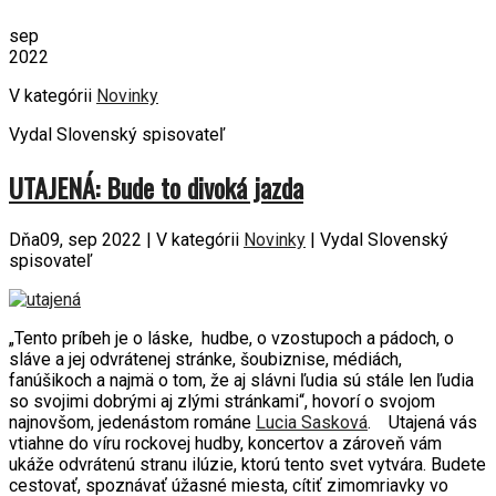
sep
2022
V kategórii
Novinky
Vydal Slovenský spisovateľ
UTAJENÁ: Bude to divoká jazda
Dňa09, sep 2022 | V kategórii
Novinky
| Vydal Slovenský
spisovateľ
„Tento príbeh je o láske, hudbe, o vzostupoch a pádoch, o
sláve a jej odvrátenej stránke, šoubiznise, médiách,
fanúšikoch a najmä o tom, že aj slávni ľudia sú stále len ľudia
so svojimi dobrými aj zlými stránkami“, hovorí o svojom
najnovšom, jedenástom románe
Lucia Sasková
. Utajená vás
vtiahne do víru rockovej hudby, koncertov a zároveň vám
ukáže odvrátenú stranu ilúzie, ktorú tento svet vytvára. Budete
cestovať, spoznávať úžasné miesta, cítiť zimomriavky vo