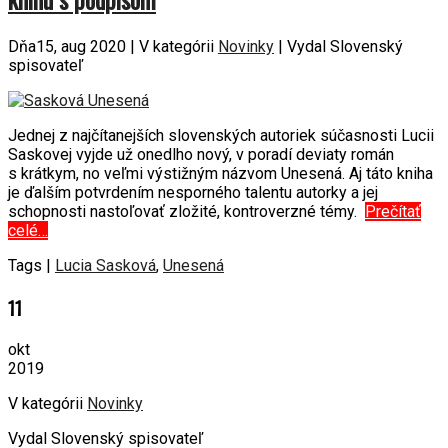
Dňa15, aug 2020 | V kategórii
Novinky
| Vydal Slovenský
spisovateľ
Jednej z najčítanejších slovenských autoriek súčasnosti Lucii
Saskovej vyjde už onedlho nový, v poradí deviaty román
s krátkym, no veľmi výstižným názvom Unesená. Aj táto kniha
je ďalším potvrdením nesporného talentu autorky a jej
schopnosti nastoľovať zložité, kontroverzné témy.
Prečítať
celé…
Tags |
Lucia Sasková
,
Unesená
11
okt
2019
V kategórii
Novinky
Vydal Slovenský spisovateľ