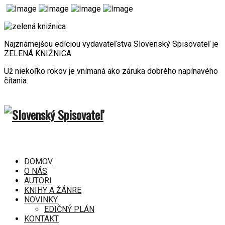
Najznámejšou edíciou vydavateľstva Slovenský Spisovateľ je
ZELENÁ KNIŽNICA.
Už niekoľko rokov je vnímaná ako záruka dobrého napínavého
čítania.
DOMOV
O NÁS
AUTORI
KNIHY A ŽÁNRE
NOVINKY
EDIČNÝ PLÁN
KONTAKT