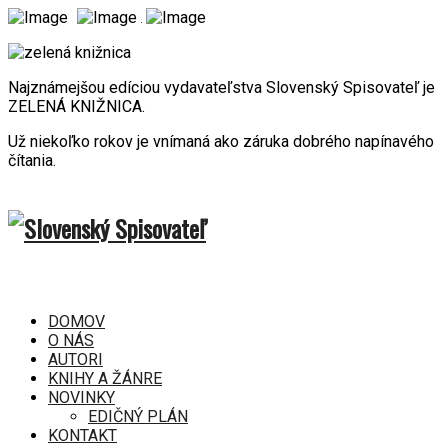
Najznámejšou edíciou vydavateľstva Slovenský Spisovateľ je
ZELENÁ KNIŽNICA.
Už niekoľko rokov je vnímaná ako záruka dobrého napínavého
čítania.
DOMOV
O NÁS
AUTORI
KNIHY A ŽÁNRE
NOVINKY
EDIČNÝ PLÁN
KONTAKT