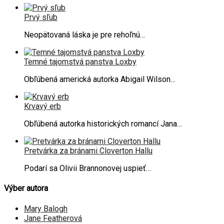
Prvý sľub
Neopätovaná láska je pre rehoľnú…
Temné tajomstvá panstva Loxby
Obľúbená americká autorka Abigail Wilson…
Krvavý erb
Obľúbená autorka historických romancí Jana…
Pretvárka za bránami Cloverton Hallu
Podarí sa Olivii Brannonovej uspieť…
Výber autora
Mary Balogh
Jane Featherová